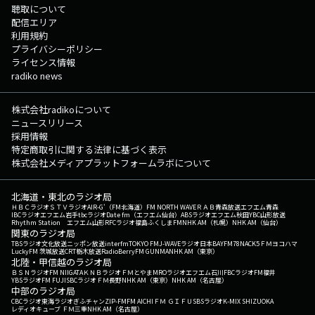
聴取について
配信エリア
利用規約
プライバシーポリシー
ライセンス情報
radiko news
株式会社radikoについて
ニュースリリース
採用情報
特定商取引に関する法律に基づく表示
株式会社メディアプラットフォームラボについて
北海道・東北のラジオ局
ＨＢＣラジオ
ＳＴＶラジオ
AIR-G'（FM北海道）
FM NORTH WAVE
ＲＡＢ青森放送
エフエム青森
IBCラジオ
エフエム岩手
tbcラジオ
Date fm（エフエム仙台）
ABSラジオ
エフエム秋田
YBC山形放送
Rhythm Station エフエム山形
RFCラジオ福島
ふくしまFM
NHK AM（札幌）
NHK AM（仙台）
関東のラジオ局
TBSラジオ
文化放送
ニッポン放送
interfm
TOKYO FM
J-WAVE
ラジオ日本
BAYFM78
NACK5
ＦＭヨコハマ
LuckyFM 茨城放送
CRT栃木放送
RadioBerry
FM GUNMA
NHK AM（東京）
北陸・甲信越のラジオ局
ＢＳＮラジオ
FM NIIGATA
ＫＮＢラジオ
ＦＭとやま
MROラジオ
エフエム石川
FBCラジオ
FM福井
YBSラジオ
FM FUJI
SBCラジオ
ＦＭ長野
NHK AM（東京）
NHK AM（名古屋）
中部のラジオ局
CBCラジオ
東海ラジオ
ぎふチャン
ZIP-FM
FM AICHI
ＦＭ ＧＩＦＵ
SBSラジオ
K-MIX SHIZUOKA
レディオキューブ ＦＭ三重
NHK AM（名古屋）