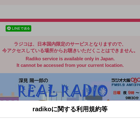
radiko.jp
facebookでシェア
lineでシェア
ラジコは、日本国内限定のサービスとなりますので、
今アクセスしている場所からお聴きいただくことはできません。
Radiko service is available only in Japan.
It cannot be accessed from your current location.
radikoに関する利用規約等