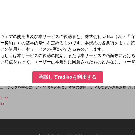
日）21:00～21:30
L RADIO
承諾してradikoを利用する
「本物」という意味の言葉です。
ュージックを中心に、とっておきの音楽と本物の健康、レアルな豊かさをお届けし
27.jp/
.jp