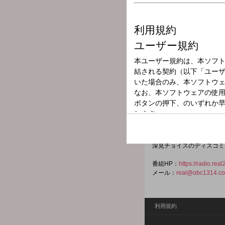
放送局
放送時間
2025年7月6日（
番組名
深見陽一郎のREA
出演：深見陽一郎
REALとは スペイン語で
深見チョイスのディスコミ
番組HP：
https://radio.real
メール：
real@obc1314.co
利用規約