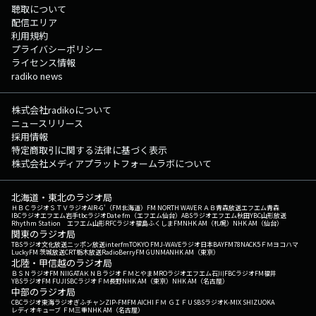
聴取について
配信エリア
利用規約
プライバシーポリシー
ライセンス情報
radiko news
株式会社radikoについて
ニュースリリース
採用情報
特定商取引に関する法律に基づく表示
株式会社メディアプラットフォームラボについて
北海道・東北のラジオ局
ＨＢＣラジオ
ＳＴＶラジオ
AIR-G'（FM北海道）
FM NORTH WAVE
ＲＡＢ青森放送
エフエム青森
IBCラジオ
エフエム岩手
tbcラジオ
Date fm（エフエム仙台）
ABSラジオ
エフエム秋田
YBC山形放送
Rhythm Station エフエム山形
RFCラジオ福島
ふくしまFM
NHK AM（札幌）
NHK AM（仙台）
関東のラジオ局
TBSラジオ
文化放送
ニッポン放送
interfm
TOKYO FM
J-WAVE
ラジオ日本
BAYFM78
NACK5
ＦＭヨコハマ
LuckyFM 茨城放送
CRT栃木放送
RadioBerry
FM GUNMA
NHK AM（東京）
北陸・甲信越のラジオ局
ＢＳＮラジオ
FM NIIGATA
ＫＮＢラジオ
ＦＭとやま
MROラジオ
エフエム石川
FBCラジオ
FM福井
YBSラジオ
FM FUJI
SBCラジオ
ＦＭ長野
NHK AM（東京）
NHK AM（名古屋）
中部のラジオ局
CBCラジオ
東海ラジオ
ぎふチャン
ZIP-FM
FM AICHI
ＦＭ ＧＩＦＵ
SBSラジオ
K-MIX SHIZUOKA
レディオキューブ ＦＭ三重
NHK AM（名古屋）