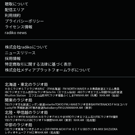
聴取について
配信エリア
利用規約
プライバシーポリシー
ライセンス情報
radiko news
株式会社radikoについて
ニュースリリース
採用情報
特定商取引に関する法律に基づく表示
株式会社メディアプラットフォームラボについて
北海道・東北のラジオ局
ＨＢＣラジオ
ＳＴＶラジオ
AIR-G'（FM北海道）
FM NORTH WAVE
ＲＡＢ青森放送
エフエム青森
IBCラジオ
エフエム岩手
tbcラジオ
Date fm（エフエム仙台）
ABSラジオ
エフエム秋田
YBC山形放送
Rhythm Station エフエム山形
RFCラジオ福島
ふくしまFM
NHK AM（札幌）
NHK AM（仙台）
関東のラジオ局
TBSラジオ
文化放送
ニッポン放送
interfm
TOKYO FM
J-WAVE
ラジオ日本
BAYFM78
NACK5
ＦＭヨコハマ
LuckyFM 茨城放送
CRT栃木放送
RadioBerry
FM GUNMA
NHK AM（東京）
北陸・甲信越のラジオ局
ＢＳＮラジオ
FM NIIGATA
ＫＮＢラジオ
ＦＭとやま
MROラジオ
エフエム石川
FBCラジオ
FM福井
YBSラジオ
FM FUJI
SBCラジオ
ＦＭ長野
NHK AM（東京）
NHK AM（名古屋）
中部のラジオ局
CBCラジオ
東海ラジオ
ぎふチャン
ZIP-FM
FM AICHI
ＦＭ ＧＩＦＵ
SBSラジオ
K-MIX SHIZUOKA
レディオキューブ ＦＭ三重
NHK AM（名古屋）