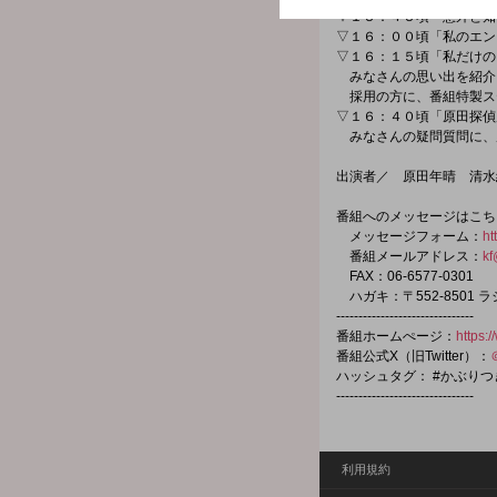
▽１５：４５頃「意外と知
▽１６：００頃「私のエン
▽１６：１５頃「私だけの
みなさんの思い出を紹介
採用の方に、番組特製ス
▽１６：４０頃「原田探偵
みなさんの疑問質問に、
出演者／ 原田年晴 清水
番組へのメッセージはこち
メッセージフォーム：
ht
番組メールアドレス：
kf
FAX：06-6577-0301
ハガキ：〒552-8501
-------------------------------
番組ホームぺージ：
https:
番組公式X（旧Twitter）：
ハッシュタグ： #かぶり
-------------------------------
利用規約