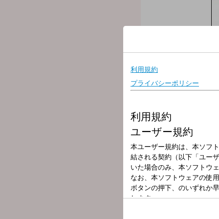
放送局
放送時間
2025年7月17日
番組名
原田年晴かぶり
原田年晴かぶりつきサーズ
身近な話題とお得な情報、
とっておきの話に、かぶり
▽１４：１０頃「かぶりつ
▽１５：００「ご当地かぶ
原田年晴が、日本全国、