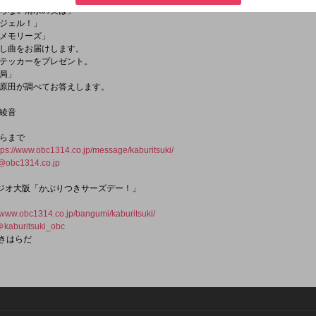
らない清水の実は」
ジェル！」
メモリーズ」
し曲をお届けします。
テッカーをプレゼント。
局」
原田が調べてお答えします。
綾音
らまで
tps://www.obc1314.co.jp/message/kaburitsuki/
@obc1314.co.jp
 ラジオ大阪「かぶりつきサーズデー！」
//www.obc1314.co.jp/bangumi/kaburitsuki/
＠kaburitsuki_obc
つきはらだ