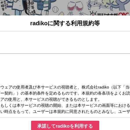
radikoに関する利用規約等
（木）15:00～16:00
つきサーズデー！(2)
デー
鉄道大好き 旅大好きな原田年晴がお送りする
ついてください。
きジャーナル」
りつきの旅」
承諾してradikoを利用する
様々な場所へご案内します。