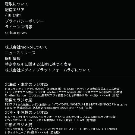
聴取について
配信エリア
利用規約
プライバシーポリシー
ライセンス情報
radiko news
株式会社radikoについて
ニュースリリース
採用情報
特定商取引に関する法律に基づく表示
株式会社メディアプラットフォームラボについて
北海道・東北のラジオ局
ＨＢＣラジオ
ＳＴＶラジオ
AIR-G'（FM北海道）
FM NORTH WAVE
ＲＡＢ青森放送
エフエム青森
IBCラジオ
エフエム岩手
tbcラジオ
Date fm（エフエム仙台）
ABSラジオ
エフエム秋田
YBC山形放送
Rhythm Station エフエム山形
RFCラジオ福島
ふくしまFM
NHK AM（札幌）
NHK AM（仙台）
関東のラジオ局
TBSラジオ
文化放送
ニッポン放送
interfm
TOKYO FM
J-WAVE
ラジオ日本
BAYFM78
NACK5
ＦＭヨコハマ
LuckyFM 茨城放送
CRT栃木放送
RadioBerry
FM GUNMA
NHK AM（東京）
北陸・甲信越のラジオ局
ＢＳＮラジオ
FM NIIGATA
ＫＮＢラジオ
ＦＭとやま
MROラジオ
エフエム石川
FBCラジオ
FM福井
YBSラジオ
FM FUJI
SBCラジオ
ＦＭ長野
NHK AM（東京）
NHK AM（名古屋）
中部のラジオ局
CBCラジオ
東海ラジオ
ぎふチャン
ZIP-FM
FM AICHI
ＦＭ ＧＩＦＵ
SBSラジオ
K-MIX SHIZUOKA
レディオキューブ ＦＭ三重
NHK AM（名古屋）