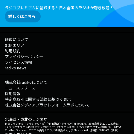
ラジコプレミアムに登録すると日本全国のラジオが聴き放題！
詳しくはこちら
聴取について
配信エリア
利用規約
プライバシーポリシー
ライセンス情報
radiko news
株式会社radikoについて
ニュースリリース
採用情報
特定商取引に関する法律に基づく表示
株式会社メディアプラットフォームラボについて
北海道・東北のラジオ局
ＨＢＣラジオ
ＳＴＶラジオ
AIR-G'（FM北海道）
FM NORTH WAVE
ＲＡＢ青森放送
エフエム青森
IBCラジオ
エフエム岩手
tbcラジオ
Date fm（エフエム仙台）
ABSラジオ
エフエム秋田
YBC山形放送
Rhythm Station エフエム山形
RFCラジオ福島
ふくしまFM
NHK AM（札幌）
NHK AM（仙台）