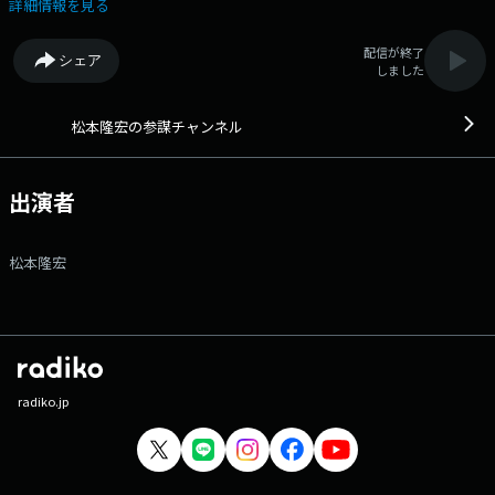
たちから、 ‘あなたに役立つ情報’を深堀りしていく番組です。 パー
詳細情報を見る
ソナリティ 松本隆宏 ------------------------------ ○番組メールアドレ
ス: sambou@obc1314.co.jp ○facebookページ:
配信が終了
シェア
https://www.facebook.com/share/1KnbXm3NBC/?mibextid=LQQJ4d --
しました
----------------------------
松本隆宏の参謀チャンネル
出演者
松本隆宏
radiko.jp