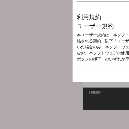
放送局
放送時間
2025年8月13日
番組名
Mr.Shin の
メール：
shin@obc1314.co
利用規約