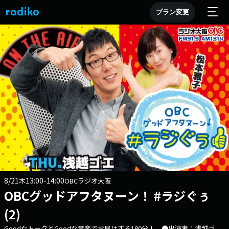
プラン変更
8/21
13:00-14:00
木
OBCラジオ大阪
OBCグッドアフタヌーン！ #ラジぐぅ
(2)
GoodなトークとGoodな音楽でお届けする180分！ ●出演者：浅越ゴ