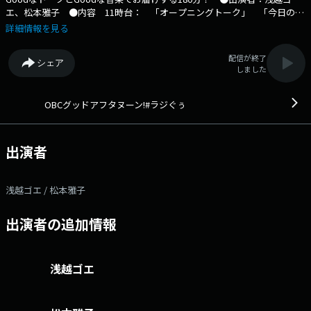
エ、松本雅子 ●内容 11時台： 「オープニングトーク」 「今日のテ
ーマ発表」 「ラジぐぅトピックス！」 12時台： 「お名刺ちょうだい
詳細情報を見る
します！」 「雅子の楽しんでもらえましたか？」 「テレフォン人生相
談」（ライブのみ配信） 「お天気情報 担当：浅越ゴエ」 13時台：
配信が終了
シェア
「メッセージ紹介」 「浅越ゴエのしっくりくるローカルニュース」
しました
「エンディング」 いただいた全てのメッセージの中から抽選で 「サ
イン入り#ラジぐぅ特製ポストイット」と「OBCクリアファイル」を セ
ットにして3名様にプレゼントします！ ------------------------------- ○
OBCグッドアフタヌーン!#ラジぐぅ
番組メールアドレス：goo@obc1314.co.jp ○番組Xアカウント：
@goo_obc Xハッシュタグ「#ラジぐぅ」 ○番組Instagramアカウン
ト：@goo.obc ○番組ホームぺージ：
出演者
http://www.obc1314.co.jp/bangumi/goo/ ------------------------------
浅越ゴエ / 松本雅子
出演者の追加情報
浅越ゴエ