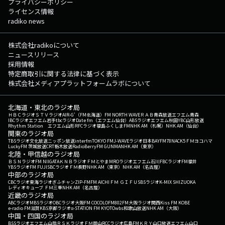
プライバシーポリシー
ライセンス情報
radiko news
株式会社radikoについて
ニュースリリース
採用情報
特定商取引に関する法律に基づく表示
株式会社メディアプラットフォームラボについて
北海道・東北のラジオ局
ＨＢＣラジオ
ＳＴＶラジオ
AIR-G'（FM北海道）
FM NORTH WAVE
ＲＡＢ青森放送
エフエム青森
IBCラジオ
エフエム岩手
tbcラジオ
Date fm（エフエム仙台）
ABSラジオ
エフエム秋田
YBC山形放送
Rhythm Station エフエム山形
RFCラジオ福島
ふくしまFM
NHK AM（札幌）
NHK AM（仙台）
関東のラジオ局
TBSラジオ
文化放送
ニッポン放送
interfm
TOKYO FM
J-WAVE
ラジオ日本
BAYFM78
NACK5
ＦＭヨコハマ
LuckyFM 茨城放送
CRT栃木放送
RadioBerry
FM GUNMA
NHK AM（東京）
北陸・甲信越のラジオ局
ＢＳＮラジオ
FM NIIGATA
ＫＮＢラジオ
ＦＭとやま
MROラジオ
エフエム石川
FBCラジオ
FM福井
YBSラジオ
FM FUJI
SBCラジオ
ＦＭ長野
NHK AM（東京）
NHK AM（名古屋）
中部のラジオ局
CBCラジオ
東海ラジオ
ぎふチャン
ZIP-FM
FM AICHI
ＦＭ ＧＩＦＵ
SBSラジオ
K-MIX SHIZUOKA
レディオキューブ ＦＭ三重
NHK AM（名古屋）
近畿のラジオ局
ABCラジオ
MBSラジオ
OBCラジオ大阪
FM COCOLO
FM802
FM大阪
ラジオ関西
Kiss FM KOBE
e-radio FM滋賀
KBS京都ラジオ
α-STATION FM KYOTO
wbs和歌山放送
NHK AM（大阪）
中国・四国のラジオ局
BSSラジオ
エフエム山陰
ＲＳＫラジオ
ＦＭ岡山
RCCラジオ
広島FM
ＫＲＹ山口放送
エフエム山口