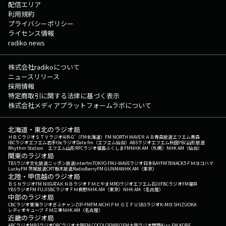
配信エリア
利用規約
プライバシーポリシー
ライセンス情報
radiko news
株式会社radikoについて
ニュースリリース
採用情報
特定商取引に関する法律に基づく表示
株式会社メディアプラットフォームラボについて
北海道・東北のラジオ局
ＨＢＣラジオ
ＳＴＶラジオ
AIR-G'（FM北海道）
FM NORTH WAVE
ＲＡＢ青森放送
エフエム青森
IBCラジオ
エフエム岩手
tbcラジオ
Date fm（エフエム仙台）
ABSラジオ
エフエム秋田
YBC山形放送
Rhythm Station エフエム山形
RFCラジオ福島
ふくしまFM
NHK AM（札幌）
NHK AM（仙台）
関東のラジオ局
TBSラジオ
文化放送
ニッポン放送
interfm
TOKYO FM
J-WAVE
ラジオ日本
BAYFM78
NACK5
ＦＭヨコハマ
LuckyFM 茨城放送
CRT栃木放送
RadioBerry
FM GUNMA
NHK AM（東京）
北陸・甲信越のラジオ局
ＢＳＮラジオ
FM NIIGATA
ＫＮＢラジオ
ＦＭとやま
MROラジオ
エフエム石川
FBCラジオ
FM福井
YBSラジオ
FM FUJI
SBCラジオ
ＦＭ長野
NHK AM（東京）
NHK AM（名古屋）
中部のラジオ局
CBCラジオ
東海ラジオ
ぎふチャン
ZIP-FM
FM AICHI
ＦＭ ＧＩＦＵ
SBSラジオ
K-MIX SHIZUOKA
レディオキューブ ＦＭ三重
NHK AM（名古屋）
近畿のラジオ局
ABCラジオ
MBSラジオ
OBCラジオ大阪
FM COCOLO
FM802
FM大阪
ラジオ関西
Kiss FM KOBE