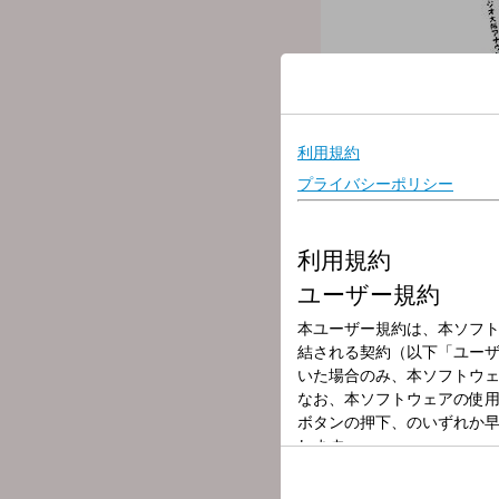
放送局
放送時間
2025年9月5日（
番組名
原田年晴かぶりつ
原田年晴かぶりつきBIGフ
お得意の旅やグルメ、生活
今日は和田麻実子アナウン
そして、ゲストに中野涼子
▽１１：０５頃「かぶりつ
▽１２：００「午後の童謡
▽１２：２０頃「平田進也の
▽１２：３０「テレホン人
▽１３：００ 「ゲスト/津
▽１４：４０頃「突撃コー