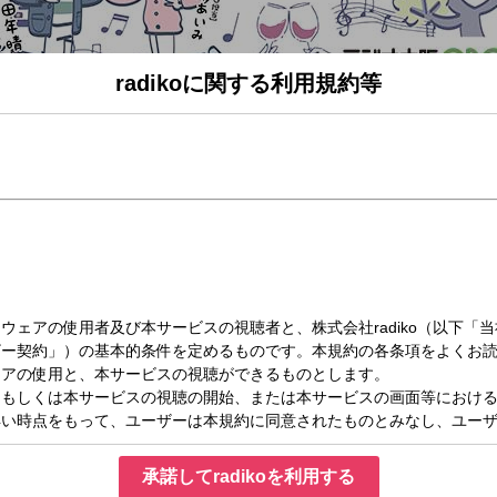
radikoに関する利用規約等
金）11:00～12:00
きBIG フライデー!(1)
ライデー
情報をわかりやすく丁寧にお届けする５時間半！
サーのアシスタントでお送りします
さんが登場！原田とピアノ対決があるかも！！
きジャーナル」
唱歌」
tabiwaでトラベル」
生相談」
吹みゆ」
承諾してradikoを利用する
ル！」