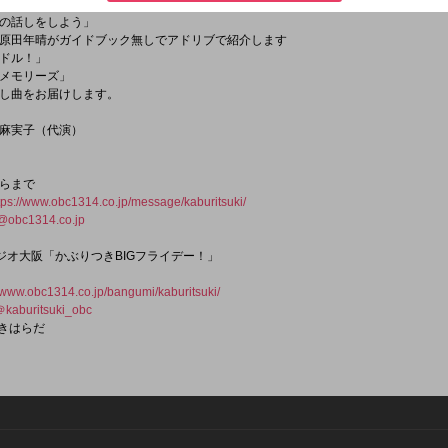
電話します
の話しをしよう」
原田年晴がガイドブック無しでアドリブで紹介します
イドル！」
メモリーズ」
し曲をお届けします。
麻実子（代演）
らまで
tps://www.obc1314.co.jp/message/kaburitsuki/
@obc1314.co.jp
 ラジオ大阪「かぶりつきBIGフライデー！」
//www.obc1314.co.jp/bangumi/kaburitsuki/
＠kaburitsuki_obc
つきはらだ