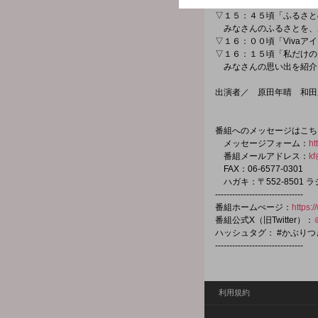
あなたの携帯にいきなり
▽１５：４５頃「ふるさと
みなさんのふるさとを、
▽１６：００頃「Vivaア
▽１６：１５頃「私だけの
みなさんの思い出を紹介
出演者／ 原田年晴 和田
番組へのメッセージはこち
メッセージフォーム：
ht
番組メールアドレス：
kf
FAX：06-6577-0301
ハガキ：〒552-8501
-------------------------------
番組ホームぺージ：
https:
番組公式X（旧Twitter）：
ハッシュタグ： #かぶり
-------------------------------
利用規約