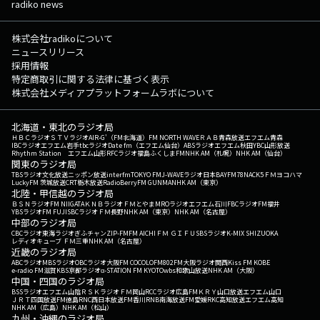
radiko news
株式会社radikoについて
ニュースリリース
採用情報
特定商取引に関する法律に基づく表示
株式会社メディアプラットフォームラボについて
北海道・東北のラジオ局
ＨＢＣラジオ
ＳＴＶラジオ
AIR-G'（FM北海道）
FM NORTH WAVE
ＲＡＢ青森放送
エフエム青森
IBCラジオ
エフエム岩手
tbcラジオ
Date fm（エフエム仙台）
ABSラジオ
エフエム秋田
YBC山形放送
Rhythm Station エフエム山形
RFCラジオ福島
ふくしまFM
NHK AM（札幌）
NHK AM（仙台）
関東のラジオ局
TBSラジオ
文化放送
ニッポン放送
interfm
TOKYO FM
J-WAVE
ラジオ日本
BAYFM78
NACK5
ＦＭヨコハマ
LuckyFM 茨城放送
CRT栃木放送
RadioBerry
FM GUNMA
NHK AM（東京）
北陸・甲信越のラジオ局
ＢＳＮラジオ
FM NIIGATA
ＫＮＢラジオ
ＦＭとやま
MROラジオ
エフエム石川
FBCラジオ
FM福井
YBSラジオ
FM FUJI
SBCラジオ
ＦＭ長野
NHK AM（東京）
NHK AM（名古屋）
中部のラジオ局
CBCラジオ
東海ラジオ
ぎふチャン
ZIP-FM
FM AICHI
ＦＭ ＧＩＦＵ
SBSラジオ
K-MIX SHIZUOKA
レディオキューブ ＦＭ三重
NHK AM（名古屋）
近畿のラジオ局
ABCラジオ
MBSラジオ
OBCラジオ大阪
FM COCOLO
FM802
FM大阪
ラジオ関西
Kiss FM KOBE
e-radio FM滋賀
KBS京都ラジオ
α-STATION FM KYOTO
wbs和歌山放送
NHK AM（大阪）
中国・四国のラジオ局
BSSラジオ
エフエム山陰
ＲＳＫラジオ
ＦＭ岡山
RCCラジオ
広島FM
ＫＲＹ山口放送
エフエム山口
ＪＲＴ四国放送
FM徳島
RNC西日本放送
FM香川
RNB南海放送
FM愛媛
RKC高知放送
エフエム高知
NHK AM（広島）
NHK AM（松山）
九州・沖縄のラジオ局