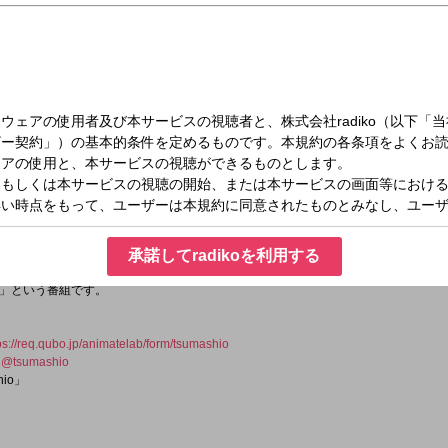
（土）23:00～23:30
浪川大輔 つまみは塩だけ
5周年記念番組。
承諾してradikoを利用する
だけあればいい！そんな感じで「この番組はコーナーを作らない。毎回テーマを絞
」という番組です。
ps://req.qubo.jp/animatelab/form/tsumashio
：
@tsumashio
io」