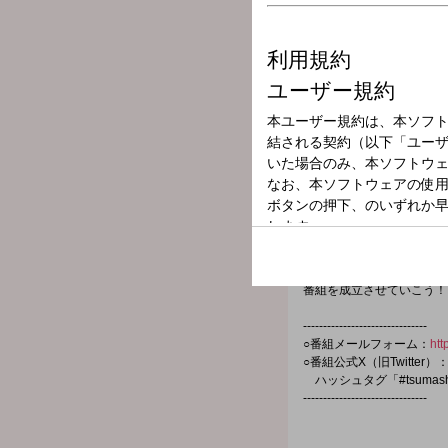
放送局
放送時間
2025年9月27日
番組名
森久保祥太郎・
ラジオ大阪V-STATION1
お酒を呑む時につまみは塩
番組を成立させていこう！
-------------------------------
○番組メールフォーム：
htt
○番組公式X（旧Twitter）
ハッシュタグ「#tsumash
-------------------------------