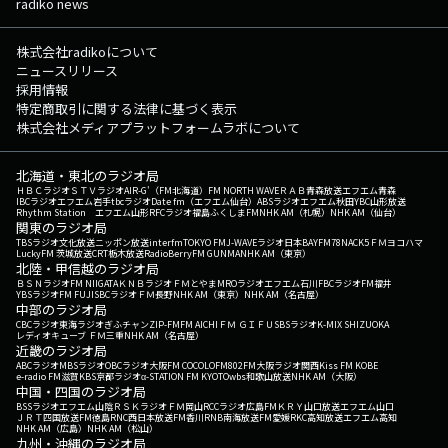
radiko news
株式会社radikoについて
ニュースリリース
採用情報
特定商取引に関する法律に基づく表示
株式会社メディアプラットフォームラボについて
北海道・東北のラジオ局
ＨＢＣラジオ
ＳＴＶラジオ
AIR-G'（FM北海道）
FM NORTH WAVE
ＲＡＢ青森放送
エフエム青森
IBCラジオ
エフエム岩手
tbcラジオ
Date fm（エフエム仙台）
ABSラジオ
エフエム秋田
YBC山形放送
Rhythm Station エフエム山形
RFCラジオ福島
ふくしまFM
NHK AM（札幌）
NHK AM（仙台）
関東のラジオ局
TBSラジオ
文化放送
ニッポン放送
interfm
TOKYO FM
J-WAVE
ラジオ日本
BAYFM78
NACK5
ＦＭヨコハマ
LuckyFM 茨城放送
CRT栃木放送
RadioBerry
FM GUNMA
NHK AM（東京）
北陸・甲信越のラジオ局
ＢＳＮラジオ
FM NIIGATA
ＫＮＢラジオ
ＦＭとやま
MROラジオ
エフエム石川
FBCラジオ
FM福井
YBSラジオ
FM FUJI
SBCラジオ
ＦＭ長野
NHK AM（東京）
NHK AM（名古屋）
中部のラジオ局
CBCラジオ
東海ラジオ
ぎふチャン
ZIP-FM
FM AICHI
ＦＭ ＧＩＦＵ
SBSラジオ
K-MIX SHIZUOKA
レディオキューブ ＦＭ三重
NHK AM（名古屋）
近畿のラジオ局
ABCラジオ
MBSラジオ
OBCラジオ大阪
FM COCOLO
FM802
FM大阪
ラジオ関西
Kiss FM KOBE
e-radio FM滋賀
KBS京都ラジオ
α-STATION FM KYOTO
wbs和歌山放送
NHK AM（大阪）
中国・四国のラジオ局
BSSラジオ
エフエム山陰
ＲＳＫラジオ
ＦＭ岡山
RCCラジオ
広島FM
ＫＲＹ山口放送
エフエム山口
ＪＲＴ四国放送
FM徳島
RNC西日本放送
FM香川
RNB南海放送
FM愛媛
RKC高知放送
エフエム高知
NHK AM（広島）
NHK AM（松山）
九州・沖縄のラジオ局