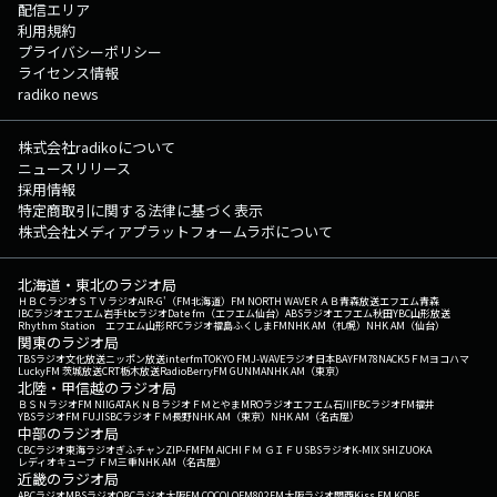
配信エリア
利用規約
プライバシーポリシー
ライセンス情報
radiko news
株式会社radikoについて
ニュースリリース
採用情報
特定商取引に関する法律に基づく表示
株式会社メディアプラットフォームラボについて
北海道・東北のラジオ局
ＨＢＣラジオ
ＳＴＶラジオ
AIR-G'（FM北海道）
FM NORTH WAVE
ＲＡＢ青森放送
エフエム青森
IBCラジオ
エフエム岩手
tbcラジオ
Date fm（エフエム仙台）
ABSラジオ
エフエム秋田
YBC山形放送
Rhythm Station エフエム山形
RFCラジオ福島
ふくしまFM
NHK AM（札幌）
NHK AM（仙台）
関東のラジオ局
TBSラジオ
文化放送
ニッポン放送
interfm
TOKYO FM
J-WAVE
ラジオ日本
BAYFM78
NACK5
ＦＭヨコハマ
LuckyFM 茨城放送
CRT栃木放送
RadioBerry
FM GUNMA
NHK AM（東京）
北陸・甲信越のラジオ局
ＢＳＮラジオ
FM NIIGATA
ＫＮＢラジオ
ＦＭとやま
MROラジオ
エフエム石川
FBCラジオ
FM福井
YBSラジオ
FM FUJI
SBCラジオ
ＦＭ長野
NHK AM（東京）
NHK AM（名古屋）
中部のラジオ局
CBCラジオ
東海ラジオ
ぎふチャン
ZIP-FM
FM AICHI
ＦＭ ＧＩＦＵ
SBSラジオ
K-MIX SHIZUOKA
レディオキューブ ＦＭ三重
NHK AM（名古屋）
近畿のラジオ局
ABCラジオ
MBSラジオ
OBCラジオ大阪
FM COCOLO
FM802
FM大阪
ラジオ関西
Kiss FM KOBE