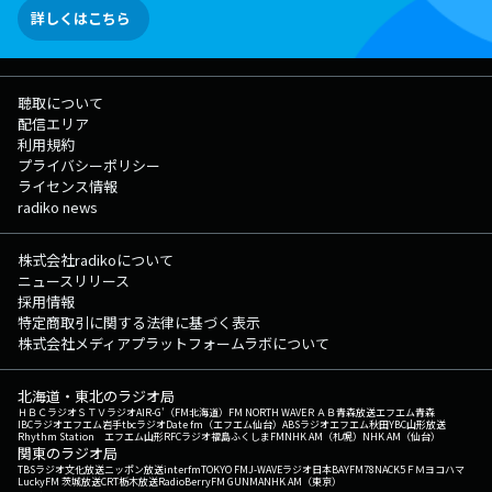
詳しくはこちら
聴取について
配信エリア
利用規約
プライバシーポリシー
ライセンス情報
radiko news
株式会社radikoについて
ニュースリリース
採用情報
特定商取引に関する法律に基づく表示
株式会社メディアプラットフォームラボについて
北海道・東北のラジオ局
ＨＢＣラジオ
ＳＴＶラジオ
AIR-G'（FM北海道）
FM NORTH WAVE
ＲＡＢ青森放送
エフエム青森
IBCラジオ
エフエム岩手
tbcラジオ
Date fm（エフエム仙台）
ABSラジオ
エフエム秋田
YBC山形放送
Rhythm Station エフエム山形
RFCラジオ福島
ふくしまFM
NHK AM（札幌）
NHK AM（仙台）
関東のラジオ局
TBSラジオ
文化放送
ニッポン放送
interfm
TOKYO FM
J-WAVE
ラジオ日本
BAYFM78
NACK5
ＦＭヨコハマ
LuckyFM 茨城放送
CRT栃木放送
RadioBerry
FM GUNMA
NHK AM（東京）