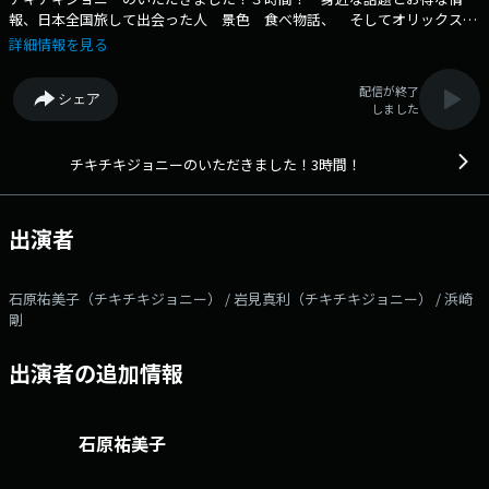
報、日本全国旅して出会った人 景色 食べ物話、 そしてオリックス・
バファローズを応援します！ ▽１４：４０頃「今週のおもしろニュー
詳細情報を見る
ス」 ▽１５：００「チキチキ出会いたび」 今迄出かけた場所で出会
った人 景色 食べ物など様々な「出会い」を紹介します。 ▽１５：４
配信が終了
シェア
５頃「週刊 浜崎剛」 毎週どんな話がでてくるか、お楽しみに。 ▽
しました
１６：００頃「いっぺん食べてみて～」 近所で見つけた甘いもの、身
近にある「おやつ」を紹介。 ▽１６：１５頃「私だけのメモリー
ズ」 みなさんの思い出を紹介し曲をお届けします。 採用の方に、
チキチキジョニーのいただきました！3時間！
番組特製ステッカーをプレゼント。 ▽１６：３５頃「オリ姫 オリ達通
信」 全力でオリックス・バファローズを応援します。 出演者/ チ
キチキジョニー 浜崎剛 ------------------------------ ○番組メールアド
出演者
レス：ita3@obc1314.co.jp ○番組Xアカウント：@ita3_obc Xハッシ
ュタグ：#いた3 ○番組ホームぺージ：：
https://www.obc1314.co.jp/bangumi/ita3/ ------------------------------
石原祐美子（チキチキジョニー） / 岩見真利（チキチキジョニー） / 浜崎
剛
出演者の追加情報
石原祐美子