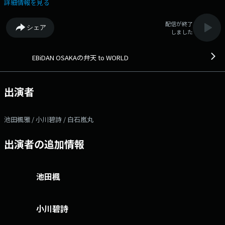
る番組です。 ------------------------------- ●番組メールフォーム：
詳細情報を見る
https://www.obc1314.co.jp/message/ebi/ ●番組公式X（旧Twitter）：
@ebi_obc ●ハッシュタグ「#エビテン」 -------------------------------
配信が終了
シェア
しました
EBiDAN OSAKAの弁天 to WORLD
出演者
池田楓雅 / 小川碧詩 / 白石嵐丸
出演者の追加情報
池田楓
小川碧詩