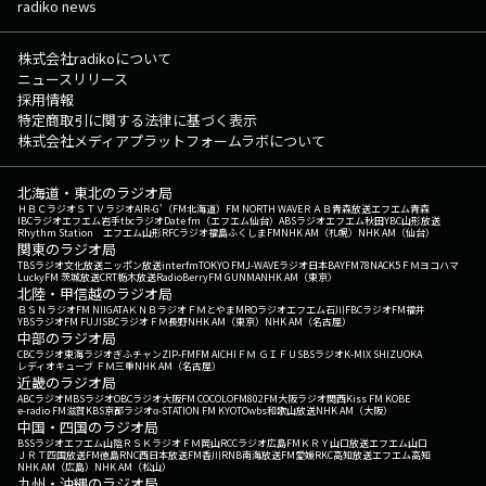
radiko news
株式会社radikoについて
ニュースリリース
採用情報
特定商取引に関する法律に基づく表示
株式会社メディアプラットフォームラボについて
北海道・東北のラジオ局
ＨＢＣラジオ
ＳＴＶラジオ
AIR-G'（FM北海道）
FM NORTH WAVE
ＲＡＢ青森放送
エフエム青森
IBCラジオ
エフエム岩手
tbcラジオ
Date fm（エフエム仙台）
ABSラジオ
エフエム秋田
YBC山形放送
Rhythm Station エフエム山形
RFCラジオ福島
ふくしまFM
NHK AM（札幌）
NHK AM（仙台）
関東のラジオ局
TBSラジオ
文化放送
ニッポン放送
interfm
TOKYO FM
J-WAVE
ラジオ日本
BAYFM78
NACK5
ＦＭヨコハマ
LuckyFM 茨城放送
CRT栃木放送
RadioBerry
FM GUNMA
NHK AM（東京）
北陸・甲信越のラジオ局
ＢＳＮラジオ
FM NIIGATA
ＫＮＢラジオ
ＦＭとやま
MROラジオ
エフエム石川
FBCラジオ
FM福井
YBSラジオ
FM FUJI
SBCラジオ
ＦＭ長野
NHK AM（東京）
NHK AM（名古屋）
中部のラジオ局
CBCラジオ
東海ラジオ
ぎふチャン
ZIP-FM
FM AICHI
ＦＭ ＧＩＦＵ
SBSラジオ
K-MIX SHIZUOKA
レディオキューブ ＦＭ三重
NHK AM（名古屋）
近畿のラジオ局
ABCラジオ
MBSラジオ
OBCラジオ大阪
FM COCOLO
FM802
FM大阪
ラジオ関西
Kiss FM KOBE
e-radio FM滋賀
KBS京都ラジオ
α-STATION FM KYOTO
wbs和歌山放送
NHK AM（大阪）
中国・四国のラジオ局
BSSラジオ
エフエム山陰
ＲＳＫラジオ
ＦＭ岡山
RCCラジオ
広島FM
ＫＲＹ山口放送
エフエム山口
ＪＲＴ四国放送
FM徳島
RNC西日本放送
FM香川
RNB南海放送
FM愛媛
RKC高知放送
エフエム高知
NHK AM（広島）
NHK AM（松山）
九州・沖縄のラジオ局