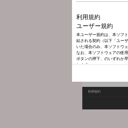
放送局
放送時間
2025年9月29日
番組名
スタジオ・アカ
メール:
human@obc1314.c
利用規約