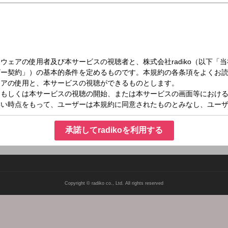
（月）22:45～23:00
デミアOBC
o.jp
承諾してradikoを利用する
Copyright © radiko co., Ltd. All rights reserved