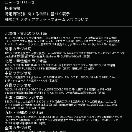
ニュースリリース
採用情報
特定商取引に関する法律に基づく表示
株式会社メディアプラットフォームラボについて
北海道・東北のラジオ局
ＨＢＣラジオ
ＳＴＶラジオ
AIR-G'（FM北海道）
FM NORTH WAVE
ＲＡＢ青森放送
エフエム青森
IBCラジオ
エフエム岩手
tbcラジオ
Date fm（エフエム仙台）
ABSラジオ
エフエム秋田
YBC山形放送
Rhythm Station エフエム山形
RFCラジオ福島
ふくしまFM
NHK AM（札幌）
NHK AM（仙台）
関東のラジオ局
TBSラジオ
文化放送
ニッポン放送
interfm
TOKYO FM
J-WAVE
ラジオ日本
BAYFM78
NACK5
ＦＭヨコハマ
LuckyFM 茨城放送
CRT栃木放送
RadioBerry
FM GUNMA
NHK AM（東京）
北陸・甲信越のラジオ局
ＢＳＮラジオ
FM NIIGATA
ＫＮＢラジオ
ＦＭとやま
MROラジオ
エフエム石川
FBCラジオ
FM福井
YBSラジオ
FM FUJI
SBCラジオ
ＦＭ長野
NHK AM（東京）
NHK AM（名古屋）
中部のラジオ局
CBCラジオ
東海ラジオ
ぎふチャン
ZIP-FM
FM AICHI
ＦＭ ＧＩＦＵ
SBSラジオ
K-MIX SHIZUOKA
レディオキューブ ＦＭ三重
NHK AM（名古屋）
近畿のラジオ局
ABCラジオ
MBSラジオ
OBCラジオ大阪
FM COCOLO
FM802
FM大阪
ラジオ関西
Kiss FM KOBE
e-radio FM滋賀
KBS京都ラジオ
α-STATION FM KYOTO
wbs和歌山放送
NHK AM（大阪）
中国・四国のラジオ局
BSSラジオ
エフエム山陰
ＲＳＫラジオ
ＦＭ岡山
RCCラジオ
広島FM
ＫＲＹ山口放送
エフエム山口
ＪＲＴ四国放送
FM徳島
RNC西日本放送
FM香川
RNB南海放送
FM愛媛
RKC高知放送
エフエム高知
NHK AM（広島）
NHK AM（松山）
九州・沖縄のラジオ局
RKBラジオ
KBCラジオ
LOVE FM
CROSS FM
FM FUKUOKA
エフエム佐賀
NBCラジオ
FM長崎
RKKラジオ
FMKエフエム熊本
OBSラジオ
エフエム大分
宮崎放送
エフエム宮崎
ＭＢＣラジオ
μＦＭ
RBCiラジオ
ラジオ沖縄
FM沖縄
NHK AM（福岡）
全国のラジオ局