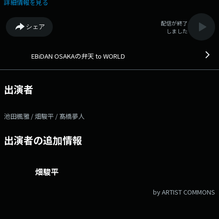
る番組です。 ------------------------------- ●番組メールフォーム：
詳細情報を見る
https://www.obc1314.co.jp/message/ebi/ ●番組公式X（旧Twitter）：
@ebi_obc ●ハッシュタグ「#エビテン」 -------------------------------
配信が終了
シェア
しました
EBiDAN OSAKAの弁天 to WORLD
出演者
池田楓雅 / 畑駿平 / 髙橋夢人
出演者の追加情報
畑駿平
by ARTIST COMMONS