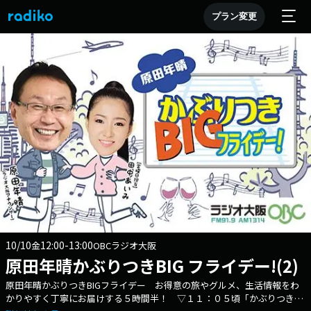
プラン変更
10/10
12:00-13:00
金
OBCラジオ大阪
原田年晴かぶりつきBIG フライデー!(2)
原田年晴かぶりつきBIGフライデー お得意の旅やグルメ、生活情報をわ
かりやすく丁寧にお届けする５時間半！ ▽１１：０５頃「かぶりつきジ