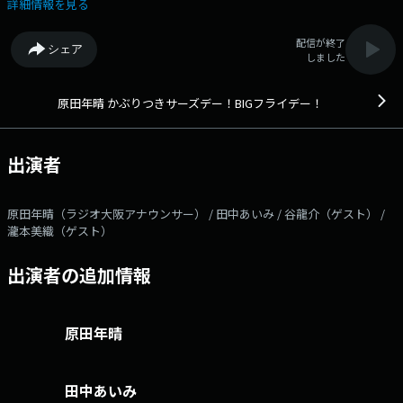
ャーナル」 ▽１１：３０頃「田中あいみ、あいみ～マイン！」 田中
詳細情報を見る
あいみが１週間の出来事を紹介 ▽１２：００「午後の童謡唱歌」 ▽１
２：２０頃「平田進也のtabiwaでトラベル」 ▽１２：３０「テレホン人
配信が終了
シェア
生相談」 ▽１３：００ 「ゲスト/瀧本美織」 ▽１４：４０頃「突撃
しました
コール！」 あなたの携帯にいきなり電話します ▽１５：００「生
歌・おやつタイム」 田中あいみが生歌に挑戦します ▽１５：１５頃
「ゲスト/谷龍介」 ▽１５：４５頃「ふるさとの話しをしよう」 み
原田年晴 かぶりつきサーズデー！BIGフライデー！
なさんのふるさとを、原田年晴がガイドブック無しでアドリブで紹介しま
す ▽１６：００頃「Vivaアイド
ル！」 ▽１６：１５頃
出演者
「私だけのメモリー
ズ」 みなさ
んの思い出を紹介し曲をお届けします。 出演者／ 原田年晴 田中あ
原田年晴（ラジオ大阪アナウンサー） / 田中あいみ / 谷龍介（ゲスト） /
いみ 番組へのメッセージはこちらまで メッセージフォーム：
瀧本美織（ゲスト）
https://www.obc1314.co.jp/message/kaburitsuki/ 番組メールアドレ
ス：kf@obc1314.co.jp FAX：06-6577-0301 ハガキ：〒552-8501
出演者の追加情報
ラジオ大阪「かぶりつきBIGフライデー！」 ------------------------------
- 番組ホームぺージ：
https://www.obc1314.co.jp/bangumi/kaburitsuki/ 番組公式X（旧
Twitter）：＠kaburitsuki_obc ハッシュタグ： #かぶりつきはらだ ----
原田年晴
---------------------------
田中あいみ