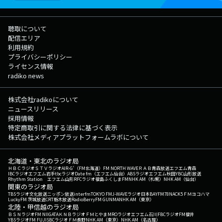
聴取について
配信エリア
利用規約
プライバシーポリシー
ライセンス情報
radiko news
株式会社radikoについて
ニュースリリース
採用情報
特定商取引に関する法律に基づく表示
株式会社メディアプラットフォームラボについて
北海道・東北のラジオ局
ＨＢＣラジオ
ＳＴＶラジオ
AIR-G'（FM北海道）
FM NORTH WAVE
ＲＡＢ青森放送
エフエム青森
IBCラジオ
エフエム岩手
tbcラジオ
Date fm（エフエム仙台）
ABSラジオ
エフエム秋田
YBC山形放送
Rhythm Station エフエム山形
RFCラジオ福島
ふくしまFM
NHK AM（札幌）
NHK AM（仙台）
関東のラジオ局
TBSラジオ
文化放送
ニッポン放送
interfm
TOKYO FM
J-WAVE
ラジオ日本
BAYFM78
NACK5
ＦＭヨコハマ
LuckyFM 茨城放送
CRT栃木放送
RadioBerry
FM GUNMA
NHK AM（東京）
北陸・甲信越のラジオ局
ＢＳＮラジオ
FM NIIGATA
ＫＮＢラジオ
ＦＭとやま
MROラジオ
エフエム石川
FBCラジオ
FM福井
YBSラジオ
FM FUJI
SBCラジオ
ＦＭ長野
NHK AM（東京）
NHK AM（名古屋）