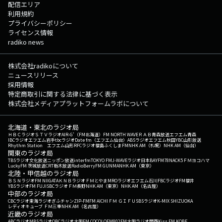
配信エリア
利用規約
プライバシーポリシー
ライセンス情報
radiko news
株式会社radikoについて
ニュースリリース
採用情報
特定商取引に関する法律に基づく表示
株式会社メディアプラットフォームラボについて
北海道・東北のラジオ局
ＨＢＣラジオ
ＳＴＶラジオ
AIR-G'（FM北海道）
FM NORTH WAVE
ＲＡＢ青森放送
エフエム青森
IBCラジオ
エフエム岩手
tbcラジオ
Date fm（エフエム仙台）
ABSラジオ
エフエム秋田
YBC山形放送
Rhythm Station エフエム山形
RFCラジオ福島
ふくしまFM
NHK AM（札幌）
NHK AM（仙台）
関東のラジオ局
TBSラジオ
文化放送
ニッポン放送
interfm
TOKYO FM
J-WAVE
ラジオ日本
BAYFM78
NACK5
ＦＭヨコハマ
LuckyFM 茨城放送
CRT栃木放送
RadioBerry
FM GUNMA
NHK AM（東京）
北陸・甲信越のラジオ局
ＢＳＮラジオ
FM NIIGATA
ＫＮＢラジオ
ＦＭとやま
MROラジオ
エフエム石川
FBCラジオ
FM福井
YBSラジオ
FM FUJI
SBCラジオ
ＦＭ長野
NHK AM（東京）
NHK AM（名古屋）
中部のラジオ局
CBCラジオ
東海ラジオ
ぎふチャン
ZIP-FM
FM AICHI
ＦＭ ＧＩＦＵ
SBSラジオ
K-MIX SHIZUOKA
レディオキューブ ＦＭ三重
NHK AM（名古屋）
近畿のラジオ局
ABCラジオ
MBSラジオ
OBCラジオ大阪
FM COCOLO
FM802
FM大阪
ラジオ関西
Kiss FM KOBE