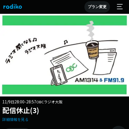
プラン変更
11/9
28:00-28:57
日
OBCラジオ大阪
配信休止(3)
詳細情報を見る