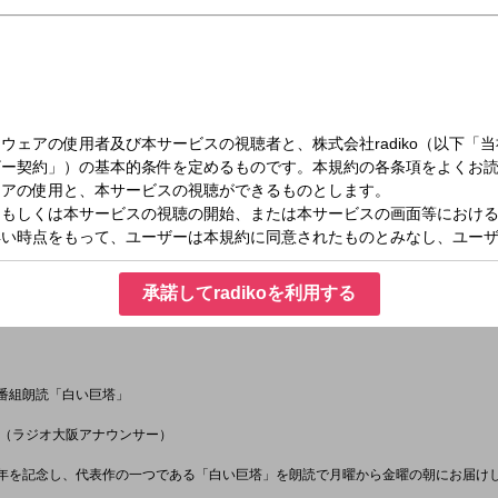
日（木）06:45～07:00
00 周年記念番組 朗読「白い巨塔」
承諾してradikoを利用する
念番組朗読「白い巨塔」
（ラジオ大阪アナウンサー）
周年を記念し、代表作の一つである「白い巨塔」を朗読で月曜から金曜の朝にお届け