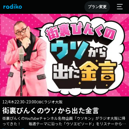
プラン変更
12/4
22:30-23:00
木
OBCラジオ大阪
街裏ぴんくのウソから出た金言
街裏ぴんくのYouTubeチャンネル名物企画「ウソキン」がラジオ大阪に帰
ってきた！ 毎週テーマに沿った「ウソエピソード」をリスナーから大