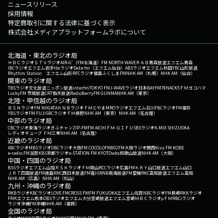
ニュースリリース
採用情報
特定商取引に関する法律に基づく表示
株式会社メディアプラットフォームラボについて
北海道・東北のラジオ局
ＨＢＣラジオ
ＳＴＶラジオ
AIR-G'（FM北海道）
FM NORTH WAVE
ＲＡＢ青森放送
エフエム青森
IBCラジオ
エフエム岩手
tbcラジオ
Date fm（エフエム仙台）
ABSラジオ
エフエム秋田
YBC山形放送
Rhythm Station エフエム山形
RFCラジオ福島
ふくしまFM
NHK AM（札幌）
NHK AM（仙台）
関東のラジオ局
TBSラジオ
文化放送
ニッポン放送
interfm
TOKYO FM
J-WAVE
ラジオ日本
BAYFM78
NACK5
ＦＭヨコハマ
LuckyFM 茨城放送
CRT栃木放送
RadioBerry
FM GUNMA
NHK AM（東京）
北陸・甲信越のラジオ局
ＢＳＮラジオ
FM NIIGATA
ＫＮＢラジオ
ＦＭとやま
MROラジオ
エフエム石川
FBCラジオ
FM福井
YBSラジオ
FM FUJI
SBCラジオ
ＦＭ長野
NHK AM（東京）
NHK AM（名古屋）
中部のラジオ局
CBCラジオ
東海ラジオ
ぎふチャン
ZIP-FM
FM AICHI
ＦＭ ＧＩＦＵ
SBSラジオ
K-MIX SHIZUOKA
レディオキューブ ＦＭ三重
NHK AM（名古屋）
近畿のラジオ局
ABCラジオ
MBSラジオ
OBCラジオ大阪
FM COCOLO
FM802
FM大阪
ラジオ関西
Kiss FM KOBE
e-radio FM滋賀
KBS京都ラジオ
α-STATION FM KYOTO
wbs和歌山放送
NHK AM（大阪）
中国・四国のラジオ局
BSSラジオ
エフエム山陰
ＲＳＫラジオ
ＦＭ岡山
RCCラジオ
広島FM
ＫＲＹ山口放送
エフエム山口
ＪＲＴ四国放送
FM徳島
RNC西日本放送
FM香川
RNB南海放送
FM愛媛
RKC高知放送
エフエム高知
NHK AM（広島）
NHK AM（松山）
九州・沖縄のラジオ局
RKBラジオ
KBCラジオ
LOVE FM
CROSS FM
FM FUKUOKA
エフエム佐賀
NBCラジオ
FM長崎
RKKラジオ
FMKエフエム熊本
OBSラジオ
エフエム大分
宮崎放送
エフエム宮崎
ＭＢＣラジオ
μＦＭ
RBCiラジオ
ラジオ沖縄
FM沖縄
NHK AM（福岡）
全国のラジオ局