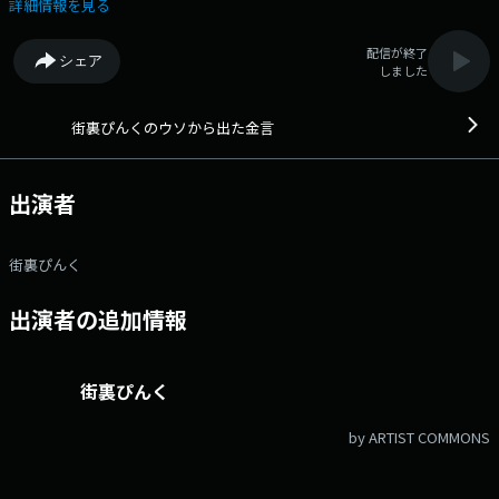
募集！ みなさまからの素敵なウソエピソードをお待ちしていま
詳細情報を見る
す！ 出演者：街裏ぴんく ------------------------------ ◆番組メ
ールアドレス：pink@obc1314.com ◆番組公式X：@usokin_obc ハ
配信が終了
シェア
ッシュタグ：#ウソキン ------------------------------
しました
街裏ぴんくのウソから出た金言
出演者
街裏ぴんく
出演者の追加情報
街裏ぴんく
by ARTIST COMMONS