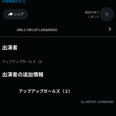
を担当します！ ------------------------------ ●メールアドレス
詳細情報を見る
gc@obc1314.com ●番組公式X @OBCgirlscircuit ●番組ＨＰ
https://wildseven.jp/2025/06/%EF%BC%97%E6%9C%88%EF
配信が終了
シェア
しました
GIRLS CIRCUIT LIVE&RADIO
出演者
アップアップガールズ（2）
出演者の追加情報
アップアップガールズ（２）
by ARTIST COMMONS