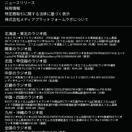
ニュースリリース
採用情報
特定商取引に関する法律に基づく表示
株式会社メディアプラットフォームラボについて
北海道・東北のラジオ局
ＨＢＣラジオ
ＳＴＶラジオ
AIR-G'（FM北海道）
FM NORTH WAVE
ＲＡＢ青森放送
エフエム青森
IBCラジオ
エフエム岩手
tbcラジオ
Date fm（エフエム仙台）
ABSラジオ
エフエム秋田
YBC山形放送
Rhythm Station エフエム山形
RFCラジオ福島
ふくしまFM
NHK AM（札幌）
NHK AM（仙台）
関東のラジオ局
TBSラジオ
文化放送
ニッポン放送
interfm
TOKYO FM
J-WAVE
ラジオ日本
BAYFM78
NACK5
ＦＭヨコハマ
LuckyFM 茨城放送
CRT栃木放送
RadioBerry
FM GUNMA
NHK AM（東京）
北陸・甲信越のラジオ局
ＢＳＮラジオ
FM NIIGATA
ＫＮＢラジオ
ＦＭとやま
MROラジオ
エフエム石川
FBCラジオ
FM福井
YBSラジオ
FM FUJI
SBCラジオ
ＦＭ長野
NHK AM（東京）
NHK AM（名古屋）
中部のラジオ局
CBCラジオ
東海ラジオ
ぎふチャン
ZIP-FM
FM AICHI
ＦＭ ＧＩＦＵ
SBSラジオ
K-MIX SHIZUOKA
レディオキューブ ＦＭ三重
NHK AM（名古屋）
近畿のラジオ局
ABCラジオ
MBSラジオ
OBCラジオ大阪
FM COCOLO
FM802
FM大阪
ラジオ関西
Kiss FM KOBE
e-radio FM滋賀
KBS京都ラジオ
α-STATION FM KYOTO
wbs和歌山放送
NHK AM（大阪）
中国・四国のラジオ局
BSSラジオ
エフエム山陰
ＲＳＫラジオ
ＦＭ岡山
RCCラジオ
広島FM
ＫＲＹ山口放送
エフエム山口
ＪＲＴ四国放送
FM徳島
RNC西日本放送
FM香川
RNB南海放送
FM愛媛
RKC高知放送
エフエム高知
NHK AM（広島）
NHK AM（松山）
九州・沖縄のラジオ局
RKBラジオ
KBCラジオ
LOVE FM
CROSS FM
FM FUKUOKA
エフエム佐賀
NBCラジオ
FM長崎
RKKラジオ
FMKエフエム熊本
OBSラジオ
エフエム大分
宮崎放送
エフエム宮崎
ＭＢＣラジオ
μＦＭ
RBCiラジオ
ラジオ沖縄
FM沖縄
NHK AM（福岡）
全国のラジオ局