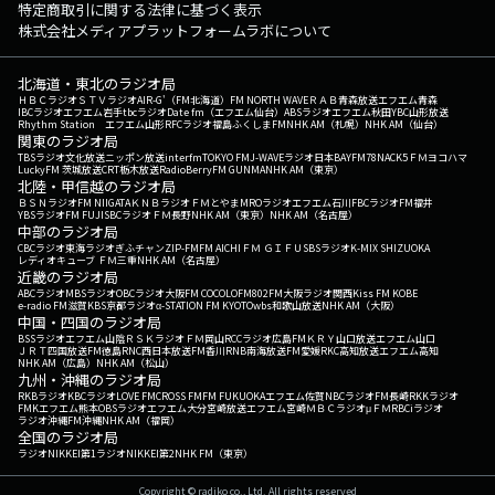
特定商取引に関する法律に基づく表示
株式会社メディアプラットフォームラボについて
北海道・東北のラジオ局
ＨＢＣラジオ
ＳＴＶラジオ
AIR-G'（FM北海道）
FM NORTH WAVE
ＲＡＢ青森放送
エフエム青森
IBCラジオ
エフエム岩手
tbcラジオ
Date fm（エフエム仙台）
ABSラジオ
エフエム秋田
YBC山形放送
Rhythm Station エフエム山形
RFCラジオ福島
ふくしまFM
NHK AM（札幌）
NHK AM（仙台）
関東のラジオ局
TBSラジオ
文化放送
ニッポン放送
interfm
TOKYO FM
J-WAVE
ラジオ日本
BAYFM78
NACK5
ＦＭヨコハマ
LuckyFM 茨城放送
CRT栃木放送
RadioBerry
FM GUNMA
NHK AM（東京）
北陸・甲信越のラジオ局
ＢＳＮラジオ
FM NIIGATA
ＫＮＢラジオ
ＦＭとやま
MROラジオ
エフエム石川
FBCラジオ
FM福井
YBSラジオ
FM FUJI
SBCラジオ
ＦＭ長野
NHK AM（東京）
NHK AM（名古屋）
中部のラジオ局
CBCラジオ
東海ラジオ
ぎふチャン
ZIP-FM
FM AICHI
ＦＭ ＧＩＦＵ
SBSラジオ
K-MIX SHIZUOKA
レディオキューブ ＦＭ三重
NHK AM（名古屋）
近畿のラジオ局
ABCラジオ
MBSラジオ
OBCラジオ大阪
FM COCOLO
FM802
FM大阪
ラジオ関西
Kiss FM KOBE
e-radio FM滋賀
KBS京都ラジオ
α-STATION FM KYOTO
wbs和歌山放送
NHK AM（大阪）
中国・四国のラジオ局
BSSラジオ
エフエム山陰
ＲＳＫラジオ
ＦＭ岡山
RCCラジオ
広島FM
ＫＲＹ山口放送
エフエム山口
ＪＲＴ四国放送
FM徳島
RNC西日本放送
FM香川
RNB南海放送
FM愛媛
RKC高知放送
エフエム高知
NHK AM（広島）
NHK AM（松山）
九州・沖縄のラジオ局
RKBラジオ
KBCラジオ
LOVE FM
CROSS FM
FM FUKUOKA
エフエム佐賀
NBCラジオ
FM長崎
RKKラジオ
FMKエフエム熊本
OBSラジオ
エフエム大分
宮崎放送
エフエム宮崎
ＭＢＣラジオ
μＦＭ
RBCiラジオ
ラジオ沖縄
FM沖縄
NHK AM（福岡）
全国のラジオ局
ラジオNIKKEI第1
ラジオNIKKEI第2
NHK FM（東京）
Copyright © radiko co., Ltd. All rights reserved