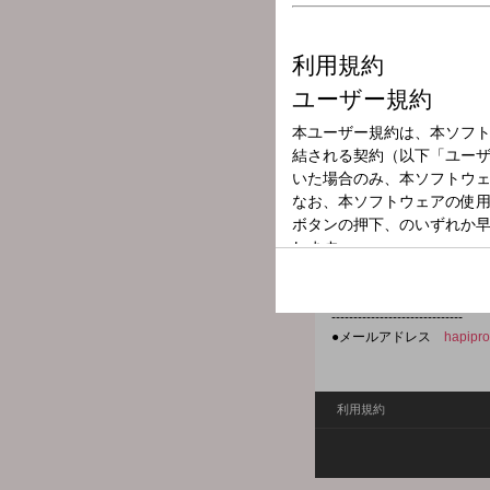
放送局
放送時間
2025年12月10
番組名
ハッピープロジ
出演：花＊花、U.K.、山
------------------------------
●メールアドレス
hapipr
利用規約