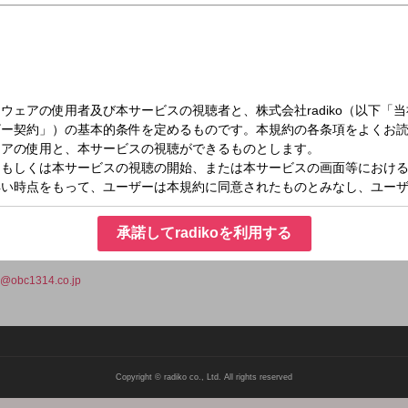
日（水）17:15～17:30
ェクトbyシェルティ
口幸平
承諾してradikoを利用する
o@obc1314.co.jp
Copyright © radiko co., Ltd. All rights reserved