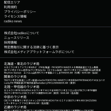
配信エリア
利用規約
プライバシーポリシー
ライセンス情報
radiko news
株式会社radikoについて
ニュースリリース
採用情報
特定商取引に関する法律に基づく表示
株式会社メディアプラットフォームラボについて
北海道・東北のラジオ局
ＨＢＣラジオ
ＳＴＶラジオ
AIR-G'（FM北海道）
FM NORTH WAVE
ＲＡＢ青森放送
エフエム青森
IBCラジオ
エフエム岩手
tbcラジオ
Date fm（エフエム仙台）
ABSラジオ
エフエム秋田
YBC山形放送
Rhythm Station エフエム山形
RFCラジオ福島
ふくしまFM
NHK AM（札幌）
NHK AM（仙台）
関東のラジオ局
TBSラジオ
文化放送
ニッポン放送
interfm
TOKYO FM
J-WAVE
ラジオ日本
BAYFM78
NACK5
ＦＭヨコハマ
LuckyFM 茨城放送
CRT栃木放送
RadioBerry
FM GUNMA
NHK AM（東京）
北陸・甲信越のラジオ局
ＢＳＮラジオ
FM NIIGATA
ＫＮＢラジオ
ＦＭとやま
MROラジオ
エフエム石川
FBCラジオ
FM福井
YBSラジオ
FM FUJI
SBCラジオ
ＦＭ長野
NHK AM（東京）
NHK AM（名古屋）
中部のラジオ局
CBCラジオ
東海ラジオ
ぎふチャン
ZIP-FM
FM AICHI
ＦＭ ＧＩＦＵ
SBSラジオ
K-MIX SHIZUOKA
レディオキューブ ＦＭ三重
NHK AM（名古屋）
近畿のラジオ局
ABCラジオ
MBSラジオ
OBCラジオ大阪
FM COCOLO
FM802
FM大阪
ラジオ関西
Kiss FM KOBE