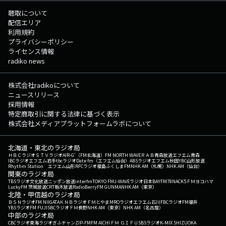
聴取について
配信エリア
利用規約
プライバシーポリシー
ライセンス情報
radiko news
株式会社radikoについて
ニュースリリース
採用情報
特定商取引に関する法律に基づく表示
株式会社メディアプラットフォームラボについて
北海道・東北のラジオ局
ＨＢＣラジオ
ＳＴＶラジオ
AIR-G'（FM北海道）
FM NORTH WAVE
ＲＡＢ青森放送
エフエム青森
IBCラジオ
エフエム岩手
tbcラジオ
Date fm（エフエム仙台）
ABSラジオ
エフエム秋田
YBC山形放送
Rhythm Station エフエム山形
RFCラジオ福島
ふくしまFM
NHK AM（札幌）
NHK AM（仙台）
関東のラジオ局
TBSラジオ
文化放送
ニッポン放送
interfm
TOKYO FM
J-WAVE
ラジオ日本
BAYFM78
NACK5
ＦＭヨコハマ
LuckyFM 茨城放送
CRT栃木放送
RadioBerry
FM GUNMA
NHK AM（東京）
北陸・甲信越のラジオ局
ＢＳＮラジオ
FM NIIGATA
ＫＮＢラジオ
ＦＭとやま
MROラジオ
エフエム石川
FBCラジオ
FM福井
YBSラジオ
FM FUJI
SBCラジオ
ＦＭ長野
NHK AM（東京）
NHK AM（名古屋）
中部のラジオ局
CBCラジオ
東海ラジオ
ぎふチャン
ZIP-FM
FM AICHI
ＦＭ ＧＩＦＵ
SBSラジオ
K-MIX SHIZUOKA