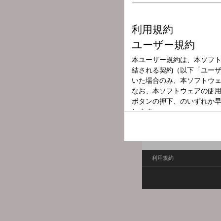
放送局
放送時間
2026年1月17日
番組名
解決！知っ得プ
利用規約