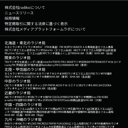
株式会社radikoについて
ニュースリリース
採用情報
特定商取引に関する法律に基づく表示
株式会社メディアプラットフォームラボについて
北海道・東北のラジオ局
ＨＢＣラジオ
ＳＴＶラジオ
AIR-G'（FM北海道）
FM NORTH WAVE
ＲＡＢ青森放送
エフエム青森
IBCラジオ
エフエム岩手
tbcラジオ
Date fm（エフエム仙台）
ABSラジオ
エフエム秋田
YBC山形放送
Rhythm Station エフエム山形
RFCラジオ福島
ふくしまFM
NHK AM（札幌）
NHK AM（仙台）
関東のラジオ局
TBSラジオ
文化放送
ニッポン放送
interfm
TOKYO FM
J-WAVE
ラジオ日本
BAYFM78
NACK5
ＦＭヨコハマ
LuckyFM 茨城放送
CRT栃木放送
RadioBerry
FM GUNMA
NHK AM（東京）
北陸・甲信越のラジオ局
ＢＳＮラジオ
FM NIIGATA
ＫＮＢラジオ
ＦＭとやま
MROラジオ
エフエム石川
FBCラジオ
FM福井
YBSラジオ
FM FUJI
SBCラジオ
ＦＭ長野
NHK AM（東京）
NHK AM（名古屋）
中部のラジオ局
CBCラジオ
東海ラジオ
ぎふチャン
ZIP-FM
FM AICHI
ＦＭ ＧＩＦＵ
SBSラジオ
K-MIX SHIZUOKA
レディオキューブ ＦＭ三重
NHK AM（名古屋）
近畿のラジオ局
ABCラジオ
MBSラジオ
OBCラジオ大阪
FM COCOLO
FM802
FM大阪
ラジオ関西
Kiss FM KOBE
e-radio FM滋賀
KBS京都ラジオ
α-STATION FM KYOTO
wbs和歌山放送
NHK AM（大阪）
中国・四国のラジオ局
BSSラジオ
エフエム山陰
ＲＳＫラジオ
ＦＭ岡山
RCCラジオ
広島FM
ＫＲＹ山口放送
エフエム山口
ＪＲＴ四国放送
FM徳島
RNC西日本放送
FM香川
RNB南海放送
FM愛媛
RKC高知放送
エフエム高知
NHK AM（広島）
NHK AM（松山）
九州・沖縄のラジオ局
RKBラジオ
KBCラジオ
LOVE FM
CROSS FM
FM FUKUOKA
エフエム佐賀
NBCラジオ
FM長崎
RKKラジオ
FMKエフエム熊本
OBSラジオ
エフエム大分
宮崎放送
エフエム宮崎
ＭＢＣラジオ
μＦＭ
RBCiラジオ