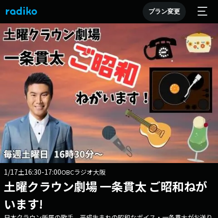
プラン変更
1/17
16:30-17:00
土
OBCラジオ大阪
土曜クラウン劇場 一条貫太 ご昭和ねが
います!
日本クラウン所属の歌手 平成生まれの昭和なボイス・一条貫太がお送り