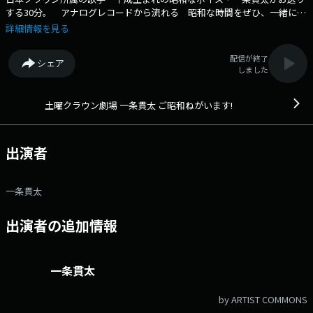
する30分。 アナログレコードから流れる 昭和な時間をぜひ、一緒にお
過ごしください。 ----------------------------------- 番組メールアドレ
詳細情報を見る
ス：crown@obc1314.co.jp
配信が終了
シェア
しました
土曜クラウン劇場 一条貫太 ご昭和ねがいます!
出演者
一条貫太
出演者の追加情報
一条貫太
by ARTIST COMMONS