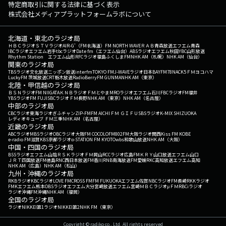
特定商取引に関する法律に基づく表示
株式会社メディアプラットフォームラボについて
北海道・東北のラジオ局
ＨＢＣラジオ
ＳＴＶラジオ
AIR-G'（FM北海道）
FM NORTH WAVE
ＲＡＢ青森放送
エフエム青森
IBCラジオ
エフエム岩手
tbcラジオ
Date fm（エフエム仙台）
ABSラジオ
エフエム秋田
YBC山形放送
Rhythm Station エフエム山形
RFCラジオ福島
ふくしまFM
NHK AM（札幌）
NHK AM（仙台）
関東のラジオ局
TBSラジオ
文化放送
ニッポン放送
interfm
TOKYO FM
J-WAVE
ラジオ日本
BAYFM78
NACK5
ＦＭヨコハマ
LuckyFM 茨城放送
CRT栃木放送
RadioBerry
FM GUNMA
NHK AM（東京）
北陸・甲信越のラジオ局
ＢＳＮラジオ
FM NIIGATA
ＫＮＢラジオ
ＦＭとやま
MROラジオ
エフエム石川
FBCラジオ
FM福井
YBSラジオ
FM FUJI
SBCラジオ
ＦＭ長野
NHK AM（東京）
NHK AM（名古屋）
中部のラジオ局
CBCラジオ
東海ラジオ
ぎふチャン
ZIP-FM
FM AICHI
ＦＭ ＧＩＦＵ
SBSラジオ
K-MIX SHIZUOKA
レディオキューブ ＦＭ三重
NHK AM（名古屋）
近畿のラジオ局
ABCラジオ
MBSラジオ
OBCラジオ大阪
FM COCOLO
FM802
FM大阪
ラジオ関西
Kiss FM KOBE
e-radio FM滋賀
KBS京都ラジオ
α-STATION FM KYOTO
wbs和歌山放送
NHK AM（大阪）
中国・四国のラジオ局
BSSラジオ
エフエム山陰
ＲＳＫラジオ
ＦＭ岡山
RCCラジオ
広島FM
ＫＲＹ山口放送
エフエム山口
ＪＲＴ四国放送
FM徳島
RNC西日本放送
FM香川
RNB南海放送
FM愛媛
RKC高知放送
エフエム高知
NHK AM（広島）
NHK AM（松山）
九州・沖縄のラジオ局
RKBラジオ
KBCラジオ
LOVE FM
CROSS FM
FM FUKUOKA
エフエム佐賀
NBCラジオ
FM長崎
RKKラジオ
FMKエフエム熊本
OBSラジオ
エフエム大分
宮崎放送
エフエム宮崎
ＭＢＣラジオ
μＦＭ
RBCiラジオ
ラジオ沖縄
FM沖縄
NHK AM（福岡）
全国のラジオ局
ラジオNIKKEI第1
ラジオNIKKEI第2
NHK FM（東京）
Copyright © radiko co., Ltd. All rights reserved