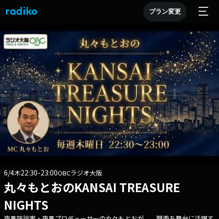
プラン変更
6/4
22:30-23:00
木
OBCラジオ大阪
丸々もとおのKANSAI TREASURE
NIGHTS
夜景評論家・夜景プロデューサーの丸々もとおが、 関西を舞台に活躍す