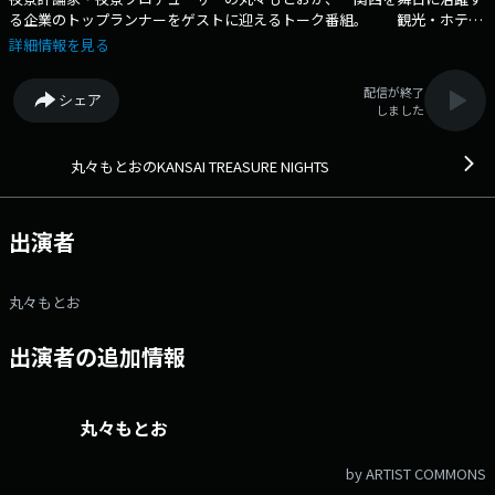
る企業のトップランナーをゲストに迎えるトーク番組。 観光・ホテ
ル・地域振興など多彩な分野で関西を動かす経営者たちの情熱と哲学、
詳細情報を見る
そしてビジネスの舞台裏に迫ります。 成功の裏にある苦労や決断、地
域への想いまで＿＿ 普段は聞けないトップの本音を、丸々もとおが丁寧
配信が終了
シェア
に引き出します。 関西の夜に、輝く人たちの物語をお届けする特別な
しました
時間をお楽しみください。
丸々もとおのKANSAI TREASURE NIGHTS
出演者
丸々もとお
出演者の追加情報
丸々もとお
by ARTIST COMMONS