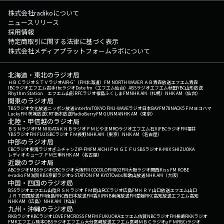
株式会社radikoについて
ニュースリリース
採用情報
特定商取引に関する法律に基づく表示
株式会社メディアプラットフォームラボについて
北海道・東北のラジオ局
ＨＢＣラジオ
ＳＴＶラジオ
AIR-G'（FM北海道）
FM NORTH WAVE
ＲＡＢ青森放送
エフエム青森
IBCラジオ
エフエム岩手
tbcラジオ
Date fm（エフエム仙台）
ABSラジオ
エフエム秋田
YBC山形放送
Rhythm Station エフエム山形
RFCラジオ福島
ふくしまFM
NHK AM（札幌）
NHK AM（仙台）
関東のラジオ局
TBSラジオ
文化放送
ニッポン放送
interfm
TOKYO FM
J-WAVE
ラジオ日本
BAYFM78
NACK5
ＦＭヨコハマ
LuckyFM 茨城放送
CRT栃木放送
RadioBerry
FM GUNMA
NHK AM（東京）
北陸・甲信越のラジオ局
ＢＳＮラジオ
FM NIIGATA
ＫＮＢラジオ
ＦＭとやま
MROラジオ
エフエム石川
FBCラジオ
FM福井
YBSラジオ
FM FUJI
SBCラジオ
ＦＭ長野
NHK AM（東京）
NHK AM（名古屋）
中部のラジオ局
CBCラジオ
東海ラジオ
ぎふチャン
ZIP-FM
FM AICHI
ＦＭ ＧＩＦＵ
SBSラジオ
K-MIX SHIZUOKA
レディオキューブ ＦＭ三重
NHK AM（名古屋）
近畿のラジオ局
ABCラジオ
MBSラジオ
OBCラジオ大阪
FM COCOLO
FM802
FM大阪
ラジオ関西
Kiss FM KOBE
e-radio FM滋賀
KBS京都ラジオ
α-STATION FM KYOTO
wbs和歌山放送
NHK AM（大阪）
中国・四国のラジオ局
BSSラジオ
エフエム山陰
ＲＳＫラジオ
ＦＭ岡山
RCCラジオ
広島FM
ＫＲＹ山口放送
エフエム山口
ＪＲＴ四国放送
FM徳島
RNC西日本放送
FM香川
RNB南海放送
FM愛媛
RKC高知放送
エフエム高知
NHK AM（広島）
NHK AM（松山）
九州・沖縄のラジオ局
RKBラジオ
KBCラジオ
LOVE FM
CROSS FM
FM FUKUOKA
エフエム佐賀
NBCラジオ
FM長崎
RKKラジオ
FMKエフエム熊本
OBSラジオ
エフエム大分
宮崎放送
エフエム宮崎
ＭＢＣラジオ
μＦＭ
RBCiラジオ