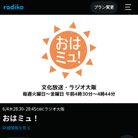
プラン変更
6/4
28:30-28:45
木
OBCラジオ大阪
おはミュ！
詳細情報を見る