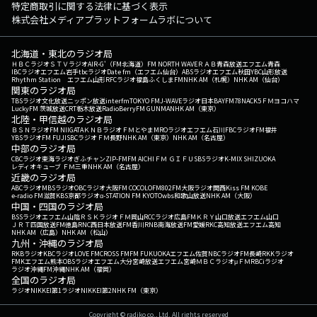
特定商取引に関する法律に基づく表示
株式会社メディアプラットフォームラボについて
北海道・東北のラジオ局
ＨＢＣラジオ
ＳＴＶラジオ
AIR-G'（FM北海道）
FM NORTH WAVE
ＲＡＢ青森放送
エフエム青森
IBCラジオ
エフエム岩手
tbcラジオ
Date fm（エフエム仙台）
ABSラジオ
エフエム秋田
YBC山形放送
Rhythm Station エフエム山形
RFCラジオ福島
ふくしまFM
NHK AM（札幌）
NHK AM（仙台）
関東のラジオ局
TBSラジオ
文化放送
ニッポン放送
interfm
TOKYO FM
J-WAVE
ラジオ日本
BAYFM78
NACK5
ＦＭヨコハマ
LuckyFM 茨城放送
CRT栃木放送
RadioBerry
FM GUNMA
NHK AM（東京）
北陸・甲信越のラジオ局
ＢＳＮラジオ
FM NIIGATA
ＫＮＢラジオ
ＦＭとやま
MROラジオ
エフエム石川
FBCラジオ
FM福井
YBSラジオ
FM FUJI
SBCラジオ
ＦＭ長野
NHK AM（東京）
NHK AM（名古屋）
中部のラジオ局
CBCラジオ
東海ラジオ
ぎふチャン
ZIP-FM
FM AICHI
ＦＭ ＧＩＦＵ
SBSラジオ
K-MIX SHIZUOKA
レディオキューブ ＦＭ三重
NHK AM（名古屋）
近畿のラジオ局
ABCラジオ
MBSラジオ
OBCラジオ大阪
FM COCOLO
FM802
FM大阪
ラジオ関西
Kiss FM KOBE
e-radio FM滋賀
KBS京都ラジオ
α-STATION FM KYOTO
wbs和歌山放送
NHK AM（大阪）
中国・四国のラジオ局
BSSラジオ
エフエム山陰
ＲＳＫラジオ
ＦＭ岡山
RCCラジオ
広島FM
ＫＲＹ山口放送
エフエム山口
ＪＲＴ四国放送
FM徳島
RNC西日本放送
FM香川
RNB南海放送
FM愛媛
RKC高知放送
エフエム高知
NHK AM（広島）
NHK AM（松山）
九州・沖縄のラジオ局
RKBラジオ
KBCラジオ
LOVE FM
CROSS FM
FM FUKUOKA
エフエム佐賀
NBCラジオ
FM長崎
RKKラジオ
FMKエフエム熊本
OBSラジオ
エフエム大分
宮崎放送
エフエム宮崎
ＭＢＣラジオ
μＦＭ
RBCiラジオ
ラジオ沖縄
FM沖縄
NHK AM（福岡）
全国のラジオ局
ラジオNIKKEI第1
ラジオNIKKEI第2
NHK FM（東京）
Copyright © radiko co., Ltd. All rights reserved