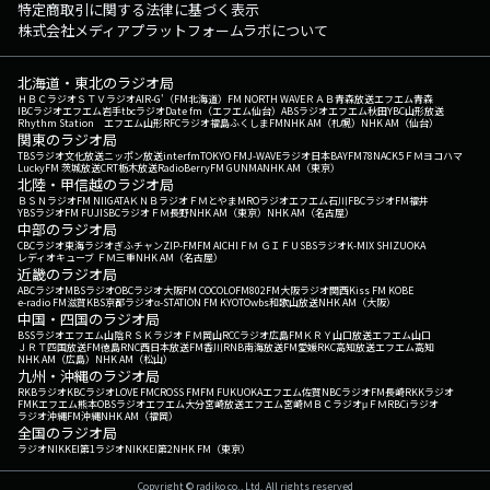
特定商取引に関する法律に基づく表示
株式会社メディアプラットフォームラボについて
北海道・東北のラジオ局
ＨＢＣラジオ
ＳＴＶラジオ
AIR-G'（FM北海道）
FM NORTH WAVE
ＲＡＢ青森放送
エフエム青森
IBCラジオ
エフエム岩手
tbcラジオ
Date fm（エフエム仙台）
ABSラジオ
エフエム秋田
YBC山形放送
Rhythm Station エフエム山形
RFCラジオ福島
ふくしまFM
NHK AM（札幌）
NHK AM（仙台）
関東のラジオ局
TBSラジオ
文化放送
ニッポン放送
interfm
TOKYO FM
J-WAVE
ラジオ日本
BAYFM78
NACK5
ＦＭヨコハマ
LuckyFM 茨城放送
CRT栃木放送
RadioBerry
FM GUNMA
NHK AM（東京）
北陸・甲信越のラジオ局
ＢＳＮラジオ
FM NIIGATA
ＫＮＢラジオ
ＦＭとやま
MROラジオ
エフエム石川
FBCラジオ
FM福井
YBSラジオ
FM FUJI
SBCラジオ
ＦＭ長野
NHK AM（東京）
NHK AM（名古屋）
中部のラジオ局
CBCラジオ
東海ラジオ
ぎふチャン
ZIP-FM
FM AICHI
ＦＭ ＧＩＦＵ
SBSラジオ
K-MIX SHIZUOKA
レディオキューブ ＦＭ三重
NHK AM（名古屋）
近畿のラジオ局
ABCラジオ
MBSラジオ
OBCラジオ大阪
FM COCOLO
FM802
FM大阪
ラジオ関西
Kiss FM KOBE
e-radio FM滋賀
KBS京都ラジオ
α-STATION FM KYOTO
wbs和歌山放送
NHK AM（大阪）
中国・四国のラジオ局
BSSラジオ
エフエム山陰
ＲＳＫラジオ
ＦＭ岡山
RCCラジオ
広島FM
ＫＲＹ山口放送
エフエム山口
ＪＲＴ四国放送
FM徳島
RNC西日本放送
FM香川
RNB南海放送
FM愛媛
RKC高知放送
エフエム高知
NHK AM（広島）
NHK AM（松山）
九州・沖縄のラジオ局
RKBラジオ
KBCラジオ
LOVE FM
CROSS FM
FM FUKUOKA
エフエム佐賀
NBCラジオ
FM長崎
RKKラジオ
FMKエフエム熊本
OBSラジオ
エフエム大分
宮崎放送
エフエム宮崎
ＭＢＣラジオ
μＦＭ
RBCiラジオ
ラジオ沖縄
FM沖縄
NHK AM（福岡）
全国のラジオ局
ラジオNIKKEI第1
ラジオNIKKEI第2
NHK FM（東京）
Copyright © radiko co., Ltd. All rights reserved