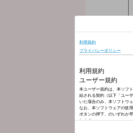
放送局
放送時間
2026年7月9日（
番組名
原田年晴 かぶり
原田年晴かぶりつきサーズ
身近な話題とお得な情報、
とっておきの話に、かぶり
▽１４：１０頃「ジャーナ
▽１５：００「ご当地かぶ
原田年晴が、日本全国、
▽１６：００頃「私のエン