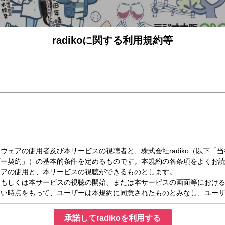
radikoに関する利用規約等
木）16:00～16:55
つきサーズデー！(3)
デー
鉄道大好き 旅大好きな原田年晴がお送りする
ついてください。
ル」
りつきの旅」
様々な場所へご案内します。
承諾してradikoを利用する
ジェル！」