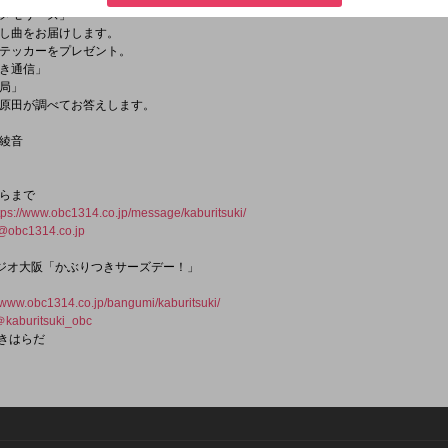
メモリーズ」
し曲をお届けします。
テッカーをプレゼント。
き通信」
局」
原田が調べてお答えします。
綾音
らまで
tps://www.obc1314.co.jp/message/kaburitsuki/
@obc1314.co.jp
 ラジオ大阪「かぶりつきサーズデー！」
//www.obc1314.co.jp/bangumi/kaburitsuki/
＠kaburitsuki_obc
つきはらだ