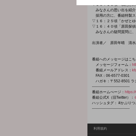
▽１６：１５頃「私だけの
みなさんの思い出を紹介
採用の方に、番組特製ス
▽１６：２５頃「かぜとゆ
▽１６：４０頃「原田探偵
みなさんの疑問質問に、
出演者／ 原田年晴 清水
番組へのメッセージはこち
メッセージフォーム：
ht
番組メールアドレス：
kf
FAX：06-6577-0301
ハガキ：〒552-8501
-------------------------------
番組ホームぺージ：
https:
番組公式X（旧Twitter）：
ハッシュタグ： #かぶり
-------------------------------
利用規約