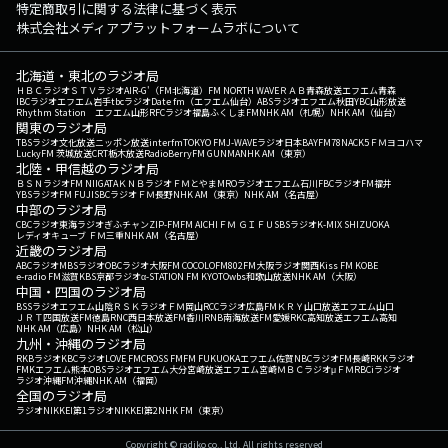
特定商取引に関する法律に基づく表示
株式会社メディアプラットフォームラボについて
北海道・東北のラジオ局
ＨＢＣラジオ
ＳＴＶラジオ
AIR-G'（FM北海道）
FM NORTH WAVE
ＲＡＢ青森放送
エフエム青森
IBCラジオ
エフエム岩手
tbcラジオ
Date fm（エフエム仙台）
ABSラジオ
エフエム秋田
YBC山形放送
Rhythm Station エフエム山形
RFCラジオ福島
ふくしまFM
NHK AM（札幌）
NHK AM（仙台）
関東のラジオ局
TBSラジオ
文化放送
ニッポン放送
interfm
TOKYO FM
J-WAVE
ラジオ日本
BAYFM78
NACK5
ＦＭヨコハマ
LuckyFM 茨城放送
CRT栃木放送
RadioBerry
FM GUNMA
NHK AM（東京）
北陸・甲信越のラジオ局
ＢＳＮラジオ
FM NIIGATA
ＫＮＢラジオ
ＦＭとやま
MROラジオ
エフエム石川
FBCラジオ
FM福井
YBSラジオ
FM FUJI
SBCラジオ
ＦＭ長野
NHK AM（東京）
NHK AM（名古屋）
中部のラジオ局
CBCラジオ
東海ラジオ
ぎふチャン
ZIP-FM
FM AICHI
ＦＭ ＧＩＦＵ
SBSラジオ
K-MIX SHIZUOKA
レディオキューブ ＦＭ三重
NHK AM（名古屋）
近畿のラジオ局
ABCラジオ
MBSラジオ
OBCラジオ大阪
FM COCOLO
FM802
FM大阪
ラジオ関西
Kiss FM KOBE
e-radio FM滋賀
KBS京都ラジオ
α-STATION FM KYOTO
wbs和歌山放送
NHK AM（大阪）
中国・四国のラジオ局
BSSラジオ
エフエム山陰
ＲＳＫラジオ
ＦＭ岡山
RCCラジオ
広島FM
ＫＲＹ山口放送
エフエム山口
ＪＲＴ四国放送
FM徳島
RNC西日本放送
FM香川
RNB南海放送
FM愛媛
RKC高知放送
エフエム高知
NHK AM（広島）
NHK AM（松山）
九州・沖縄のラジオ局
RKBラジオ
KBCラジオ
LOVE FM
CROSS FM
FM FUKUOKA
エフエム佐賀
NBCラジオ
FM長崎
RKKラジオ
FMKエフエム熊本
OBSラジオ
エフエム大分
宮崎放送
エフエム宮崎
ＭＢＣラジオ
μＦＭ
RBCiラジオ
ラジオ沖縄
FM沖縄
NHK AM（福岡）
全国のラジオ局
ラジオNIKKEI第1
ラジオNIKKEI第2
NHK FM（東京）
Copyright © radiko co., Ltd. All rights reserved