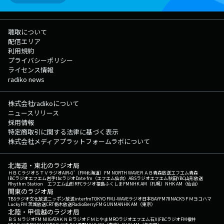
聴取について
配信エリア
利用規約
プライバシーポリシー
ライセンス情報
radiko news
株式会社radikoについて
ニュースリリース
採用情報
特定商取引に関する法律に基づく表示
株式会社メディアプラットフォームラボについて
北海道・東北のラジオ局
ＨＢＣラジオ
ＳＴＶラジオ
AIR-G'（FM北海道）
FM NORTH WAVE
ＲＡＢ青森放送
エフエム青森
IBCラジオ
エフエム岩手
tbcラジオ
Date fm（エフエム仙台）
ABSラジオ
エフエム秋田
YBC山形放送
Rhythm Station エフエム山形
RFCラジオ福島
ふくしまFM
NHK AM（札幌）
NHK AM（仙台）
関東のラジオ局
TBSラジオ
文化放送
ニッポン放送
interfm
TOKYO FM
J-WAVE
ラジオ日本
BAYFM78
NACK5
ＦＭヨコハマ
LuckyFM 茨城放送
CRT栃木放送
RadioBerry
FM GUNMA
NHK AM（東京）
北陸・甲信越のラジオ局
ＢＳＮラジオ
FM NIIGATA
ＫＮＢラジオ
ＦＭとやま
MROラジオ
エフエム石川
FBCラジオ
FM福井