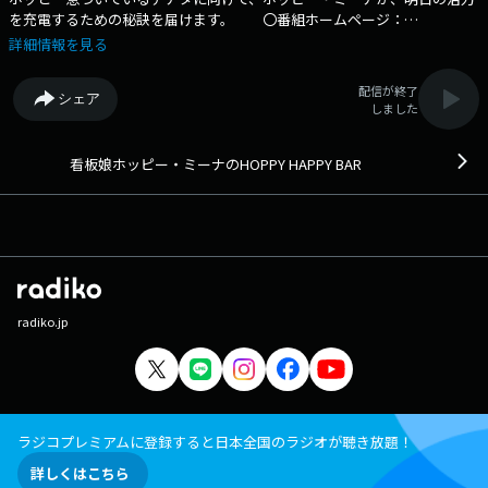
を充電するための秘訣を届けます。 〇番組ホームページ：
http://www.1242.com/hoppy/
詳細情報を見る
配信が終了
シェア
しました
看板娘ホッピー・ミーナのHOPPY HAPPY BAR
radiko.jp
ラジコプレミアムに登録すると日本全国のラジオが聴き放題！
詳しくはこちら