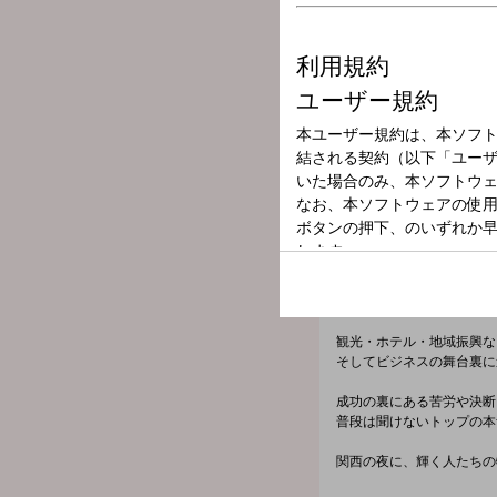
放送局
放送時間
2026年7月9日（
番組名
丸々もとおのKANS
夜景評論家・夜景プロデュ
関西を舞台に活躍する企業
観光・ホテル・地域振興な
そしてビジネスの舞台裏に
成功の裏にある苦労や決断
普段は聞けないトップの本
関西の夜に、輝く人たちの