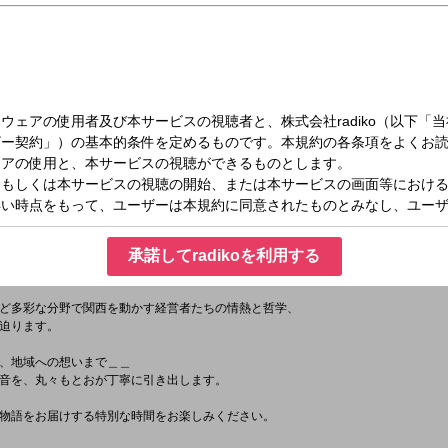
木）22:30～23:00
AI TREASURE NIGHTS
ーサーの丸々もとおが、
承諾してradikoを利用する
のトップランナーをゲストに迎えるトーク番組。
ど多彩な分野で関西を動かす経営者たちの情熱と哲学、
迫ります。
、地域への想いまで＿＿
音を、丸々もとおが丁寧に引き出します。
物語をお届けする特別な時間をお楽しみください。