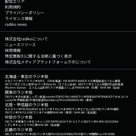
配信エリア
利用規約
プライバシーポリシー
ライセンス情報
radiko news
株式会社radikoについて
ニュースリリース
採用情報
特定商取引に関する法律に基づく表示
株式会社メディアプラットフォームラボについて
北海道・東北のラジオ局
ＨＢＣラジオ
ＳＴＶラジオ
AIR-G'（FM北海道）
FM NORTH WAVE
ＲＡＢ青森放送
エフエム青森
IBCラジオ
エフエム岩手
tbcラジオ
Date fm（エフエム仙台）
ABSラジオ
エフエム秋田
YBC山形放送
Rhythm Station エフエム山形
RFCラジオ福島
ふくしまFM
NHK AM（札幌）
NHK AM（仙台）
関東のラジオ局
TBSラジオ
文化放送
ニッポン放送
interfm
TOKYO FM
J-WAVE
ラジオ日本
BAYFM78
NACK5
ＦＭヨコハマ
LuckyFM 茨城放送
CRT栃木放送
RadioBerry
FM GUNMA
NHK AM（東京）
北陸・甲信越のラジオ局
ＢＳＮラジオ
FM NIIGATA
ＫＮＢラジオ
ＦＭとやま
MROラジオ
エフエム石川
FBCラジオ
FM福井
YBSラジオ
FM FUJI
SBCラジオ
ＦＭ長野
NHK AM（東京）
NHK AM（名古屋）
中部のラジオ局
CBCラジオ
東海ラジオ
ぎふチャン
ZIP-FM
FM AICHI
ＦＭ ＧＩＦＵ
SBSラジオ
K-MIX SHIZUOKA
レディオキューブ ＦＭ三重
NHK AM（名古屋）
近畿のラジオ局
ABCラジオ
MBSラジオ
OBCラジオ大阪
FM COCOLO
FM802
FM大阪
ラジオ関西
Kiss FM KOBE