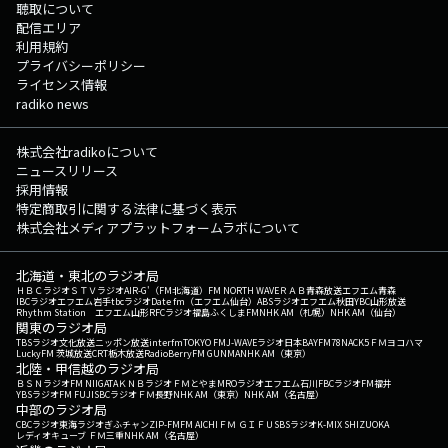
聴取について
配信エリア
利用規約
プライバシーポリシー
ライセンス情報
radiko news
株式会社radikoについて
ニュースリリース
採用情報
特定商取引に関する法律に基づく表示
株式会社メディアプラットフォームラボについて
北海道・東北のラジオ局
ＨＢＣラジオ
ＳＴＶラジオ
AIR-G'（FM北海道）
FM NORTH WAVE
ＲＡＢ青森放送
エフエム青森
IBCラジオ
エフエム岩手
tbcラジオ
Date fm（エフエム仙台）
ABSラジオ
エフエム秋田
YBC山形放送
Rhythm Station エフエム山形
RFCラジオ福島
ふくしまFM
NHK AM（札幌）
NHK AM（仙台）
関東のラジオ局
TBSラジオ
文化放送
ニッポン放送
interfm
TOKYO FM
J-WAVE
ラジオ日本
BAYFM78
NACK5
ＦＭヨコハマ
LuckyFM 茨城放送
CRT栃木放送
RadioBerry
FM GUNMA
NHK AM（東京）
北陸・甲信越のラジオ局
ＢＳＮラジオ
FM NIIGATA
ＫＮＢラジオ
ＦＭとやま
MROラジオ
エフエム石川
FBCラジオ
FM福井
YBSラジオ
FM FUJI
SBCラジオ
ＦＭ長野
NHK AM（東京）
NHK AM（名古屋）
中部のラジオ局
CBCラジオ
東海ラジオ
ぎふチャン
ZIP-FM
FM AICHI
ＦＭ ＧＩＦＵ
SBSラジオ
K-MIX SHIZUOKA
レディオキューブ ＦＭ三重
NHK AM（名古屋）