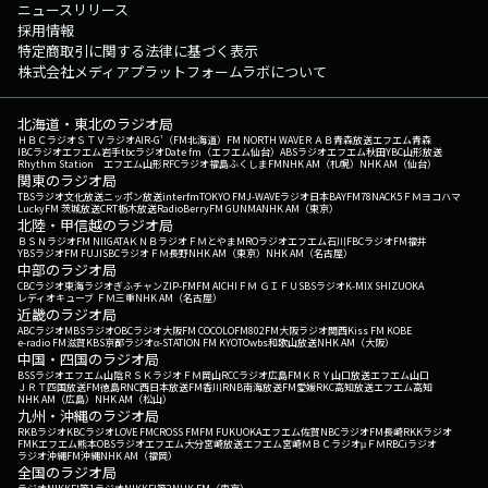
ニュースリリース
採用情報
特定商取引に関する法律に基づく表示
株式会社メディアプラットフォームラボについて
北海道・東北のラジオ局
ＨＢＣラジオ
ＳＴＶラジオ
AIR-G'（FM北海道）
FM NORTH WAVE
ＲＡＢ青森放送
エフエム青森
IBCラジオ
エフエム岩手
tbcラジオ
Date fm（エフエム仙台）
ABSラジオ
エフエム秋田
YBC山形放送
Rhythm Station エフエム山形
RFCラジオ福島
ふくしまFM
NHK AM（札幌）
NHK AM（仙台）
関東のラジオ局
TBSラジオ
文化放送
ニッポン放送
interfm
TOKYO FM
J-WAVE
ラジオ日本
BAYFM78
NACK5
ＦＭヨコハマ
LuckyFM 茨城放送
CRT栃木放送
RadioBerry
FM GUNMA
NHK AM（東京）
北陸・甲信越のラジオ局
ＢＳＮラジオ
FM NIIGATA
ＫＮＢラジオ
ＦＭとやま
MROラジオ
エフエム石川
FBCラジオ
FM福井
YBSラジオ
FM FUJI
SBCラジオ
ＦＭ長野
NHK AM（東京）
NHK AM（名古屋）
中部のラジオ局
CBCラジオ
東海ラジオ
ぎふチャン
ZIP-FM
FM AICHI
ＦＭ ＧＩＦＵ
SBSラジオ
K-MIX SHIZUOKA
レディオキューブ ＦＭ三重
NHK AM（名古屋）
近畿のラジオ局
ABCラジオ
MBSラジオ
OBCラジオ大阪
FM COCOLO
FM802
FM大阪
ラジオ関西
Kiss FM KOBE
e-radio FM滋賀
KBS京都ラジオ
α-STATION FM KYOTO
wbs和歌山放送
NHK AM（大阪）
中国・四国のラジオ局
BSSラジオ
エフエム山陰
ＲＳＫラジオ
ＦＭ岡山
RCCラジオ
広島FM
ＫＲＹ山口放送
エフエム山口
ＪＲＴ四国放送
FM徳島
RNC西日本放送
FM香川
RNB南海放送
FM愛媛
RKC高知放送
エフエム高知
NHK AM（広島）
NHK AM（松山）
九州・沖縄のラジオ局
RKBラジオ
KBCラジオ
LOVE FM
CROSS FM
FM FUKUOKA
エフエム佐賀
NBCラジオ
FM長崎
RKKラジオ
FMKエフエム熊本
OBSラジオ
エフエム大分
宮崎放送
エフエム宮崎
ＭＢＣラジオ
μＦＭ
RBCiラジオ
ラジオ沖縄
FM沖縄
NHK AM（福岡）
全国のラジオ局