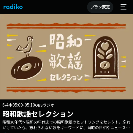
プラン変更
6/4
05:00-05:10
木
OBSラジオ
昭和歌謡セレクション
昭和30年代～昭和60年代までの昭和歌謡のヒットソングをセレクト。忘れ
かけていた心、忘れられない歌をキーワードに、当時の世相やニュースも