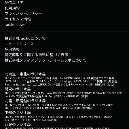
配信エリア
利用規約
プライバシーポリシー
ライセンス情報
radiko news
株式会社radikoについて
ニュースリリース
採用情報
特定商取引に関する法律に基づく表示
株式会社メディアプラットフォームラボについて
北海道・東北のラジオ局
ＨＢＣラジオ
ＳＴＶラジオ
AIR-G'（FM北海道）
FM NORTH WAVE
ＲＡＢ青森放送
エフエム青森
IBCラジオ
エフエム岩手
tbcラジオ
Date fm（エフエム仙台）
ABSラジオ
エフエム秋田
YBC山形放送
Rhythm Station エフエム山形
RFCラジオ福島
ふくしまFM
NHK AM（札幌）
NHK AM（仙台）
関東のラジオ局
TBSラジオ
文化放送
ニッポン放送
interfm
TOKYO FM
J-WAVE
ラジオ日本
BAYFM78
NACK5
ＦＭヨコハマ
LuckyFM 茨城放送
CRT栃木放送
RadioBerry
FM GUNMA
NHK AM（東京）
北陸・甲信越のラジオ局
ＢＳＮラジオ
FM NIIGATA
ＫＮＢラジオ
ＦＭとやま
MROラジオ
エフエム石川
FBCラジオ
FM福井
YBSラジオ
FM FUJI
SBCラジオ
ＦＭ長野
NHK AM（東京）
NHK AM（名古屋）
中部のラジオ局
CBCラジオ
東海ラジオ
ぎふチャン
ZIP-FM
FM AICHI
ＦＭ ＧＩＦＵ
SBSラジオ
K-MIX SHIZUOKA
レディオキューブ ＦＭ三重
NHK AM（名古屋）
近畿のラジオ局
ABCラジオ
MBSラジオ
OBCラジオ大阪
FM COCOLO
FM802
FM大阪
ラジオ関西
Kiss FM KOBE