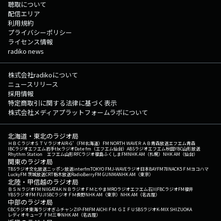
聴取について
配信エリア
利用規約
プライバシーポリシー
ライセンス情報
radiko news
株式会社radikoについて
ニュースリリース
採用情報
特定商取引に関する法律に基づく表示
株式会社メディアプラットフォームラボについて
北海道・東北のラジオ局
ＨＢＣラジオ
ＳＴＶラジオ
AIR-G'（FM北海道）
FM NORTH WAVE
ＲＡＢ青森放送
エフエム青森
IBCラジオ
エフエム岩手
tbcラジオ
Date fm（エフエム仙台）
ABSラジオ
エフエム秋田
YBC山形放送
Rhythm Station エフエム山形
RFCラジオ福島
ふくしまFM
NHK AM（札幌）
NHK AM（仙台）
関東のラジオ局
TBSラジオ
文化放送
ニッポン放送
interfm
TOKYO FM
J-WAVE
ラジオ日本
BAYFM78
NACK5
ＦＭヨコハマ
LuckyFM 茨城放送
CRT栃木放送
RadioBerry
FM GUNMA
NHK AM（東京）
北陸・甲信越のラジオ局
ＢＳＮラジオ
FM NIIGATA
ＫＮＢラジオ
ＦＭとやま
MROラジオ
エフエム石川
FBCラジオ
FM福井
YBSラジオ
FM FUJI
SBCラジオ
ＦＭ長野
NHK AM（東京）
NHK AM（名古屋）
中部のラジオ局
CBCラジオ
東海ラジオ
ぎふチャン
ZIP-FM
FM AICHI
ＦＭ ＧＩＦＵ
SBSラジオ
K-MIX SHIZUOKA
レディオキューブ ＦＭ三重
NHK AM（名古屋）