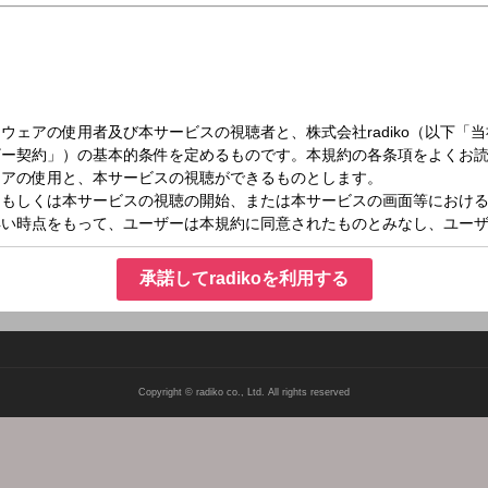
木）07:00～10:00
ナジー
気情報・交通情報とともにお届けする朝ワイド番組。 SNSのXと連動し、アンケー
 #asa933をつけてつぶやいてください。
承諾してradikoを利用する
Copyright © radiko co., Ltd. All rights reserved