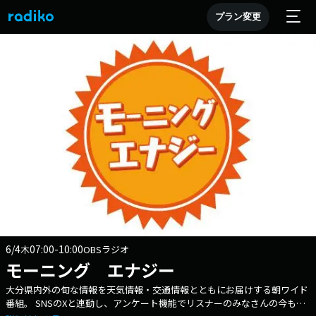
プラン変更
6/4
07:00-10:00
木
OBSラジオ
モーニング エナジー
大分県内外の旬な情報を天気情報・交通情報とともにお届けする朝ワイド
番組。 SNSのXと連動し、アンケート機能でリスナーのみなさんの今も届