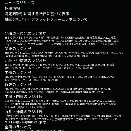
ニュースリリース
採用情報
特定商取引に関する法律に基づく表示
株式会社メディアプラットフォームラボについて
北海道・東北のラジオ局
ＨＢＣラジオ
ＳＴＶラジオ
AIR-G'（FM北海道）
FM NORTH WAVE
ＲＡＢ青森放送
エフエム青森
IBCラジオ
エフエム岩手
tbcラジオ
Date fm（エフエム仙台）
ABSラジオ
エフエム秋田
YBC山形放送
Rhythm Station エフエム山形
RFCラジオ福島
ふくしまFM
NHK AM（札幌）
NHK AM（仙台）
関東のラジオ局
TBSラジオ
文化放送
ニッポン放送
interfm
TOKYO FM
J-WAVE
ラジオ日本
BAYFM78
NACK5
ＦＭヨコハマ
LuckyFM 茨城放送
CRT栃木放送
RadioBerry
FM GUNMA
NHK AM（東京）
北陸・甲信越のラジオ局
ＢＳＮラジオ
FM NIIGATA
ＫＮＢラジオ
ＦＭとやま
MROラジオ
エフエム石川
FBCラジオ
FM福井
YBSラジオ
FM FUJI
SBCラジオ
ＦＭ長野
NHK AM（東京）
NHK AM（名古屋）
中部のラジオ局
CBCラジオ
東海ラジオ
ぎふチャン
ZIP-FM
FM AICHI
ＦＭ ＧＩＦＵ
SBSラジオ
K-MIX SHIZUOKA
レディオキューブ ＦＭ三重
NHK AM（名古屋）
近畿のラジオ局
ABCラジオ
MBSラジオ
OBCラジオ大阪
FM COCOLO
FM802
FM大阪
ラジオ関西
Kiss FM KOBE
e-radio FM滋賀
KBS京都ラジオ
α-STATION FM KYOTO
wbs和歌山放送
NHK AM（大阪）
中国・四国のラジオ局
BSSラジオ
エフエム山陰
ＲＳＫラジオ
ＦＭ岡山
RCCラジオ
広島FM
ＫＲＹ山口放送
エフエム山口
ＪＲＴ四国放送
FM徳島
RNC西日本放送
FM香川
RNB南海放送
FM愛媛
RKC高知放送
エフエム高知
NHK AM（広島）
NHK AM（松山）
九州・沖縄のラジオ局
RKBラジオ
KBCラジオ
LOVE FM
CROSS FM
FM FUKUOKA
エフエム佐賀
NBCラジオ
FM長崎
RKKラジオ
FMKエフエム熊本
OBSラジオ
エフエム大分
宮崎放送
エフエム宮崎
ＭＢＣラジオ
μＦＭ
RBCiラジオ
ラジオ沖縄
FM沖縄
NHK AM（福岡）
全国のラジオ局