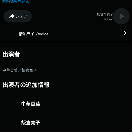
ーが県内各地のHOTな情報を中継で伝えるコーナーも。毎日、多彩なゲス
詳細情報を見る
トが登場します。
配信が終了
シェア
しました
情熱ライブ!Voice
出演者
中華首藤／飯倉寛子
出演者の追加情報
中華首藤
飯倉寛子