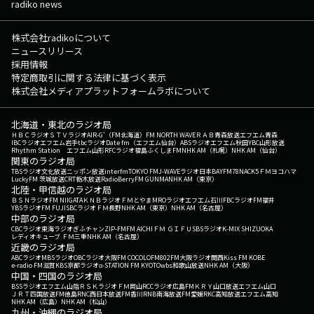
radiko news
株式会社radikoについて
ニュースリリース
採用情報
特定商取引に関する法律に基づく表示
株式会社メディアプラットフォームラボについて
北海道・東北のラジオ局
ＨＢＣラジオ
ＳＴＶラジオ
AIR-G'（FM北海道）
FM NORTH WAVE
ＲＡＢ青森放送
エフエム青森
IBCラジオ
エフエム岩手
tbcラジオ
Date fm（エフエム仙台）
ABSラジオ
エフエム秋田
YBC山形放送
Rhythm Station エフエム山形
RFCラジオ福島
ふくしまFM
NHK AM（札幌）
NHK AM（仙台）
関東のラジオ局
TBSラジオ
文化放送
ニッポン放送
interfm
TOKYO FM
J-WAVE
ラジオ日本
BAYFM78
NACK5
ＦＭヨコハマ
LuckyFM 茨城放送
CRT栃木放送
RadioBerry
FM GUNMA
NHK AM（東京）
北陸・甲信越のラジオ局
ＢＳＮラジオ
FM NIIGATA
ＫＮＢラジオ
ＦＭとやま
MROラジオ
エフエム石川
FBCラジオ
FM福井
YBSラジオ
FM FUJI
SBCラジオ
ＦＭ長野
NHK AM（東京）
NHK AM（名古屋）
中部のラジオ局
CBCラジオ
東海ラジオ
ぎふチャン
ZIP-FM
FM AICHI
ＦＭ ＧＩＦＵ
SBSラジオ
K-MIX SHIZUOKA
レディオキューブ ＦＭ三重
NHK AM（名古屋）
近畿のラジオ局
ABCラジオ
MBSラジオ
OBCラジオ大阪
FM COCOLO
FM802
FM大阪
ラジオ関西
Kiss FM KOBE
e-radio FM滋賀
KBS京都ラジオ
α-STATION FM KYOTO
wbs和歌山放送
NHK AM（大阪）
中国・四国のラジオ局
BSSラジオ
エフエム山陰
ＲＳＫラジオ
ＦＭ岡山
RCCラジオ
広島FM
ＫＲＹ山口放送
エフエム山口
ＪＲＴ四国放送
FM徳島
RNC西日本放送
FM香川
RNB南海放送
FM愛媛
RKC高知放送
エフエム高知
NHK AM（広島）
NHK AM（松山）
九州・沖縄のラジオ局