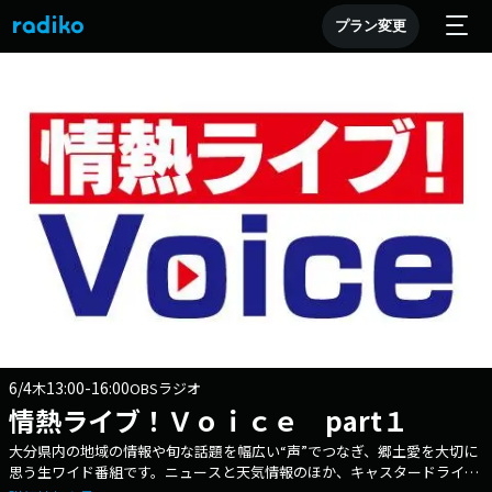
プラン変更
6/4
13:00-16:00
木
OBSラジオ
情熱ライブ！Ｖｏｉｃｅ part１
大分県内の地域の情報や旬な話題を幅広い“声”でつなぎ、郷土愛を大切に
思う生ワイド番組です。ニュースと天気情報のほか、キャスタードライバ