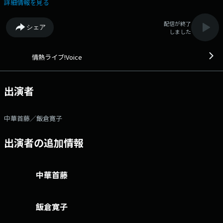
ーが県内各地のHOTな情報を中継で伝えるコーナーも。毎日、多彩なゲス
詳細情報を見る
トが登場します。
配信が終了
シェア
しました
情熱ライブ!Voice
出演者
中華首藤／飯倉寛子
出演者の追加情報
中華首藤
飯倉寛子