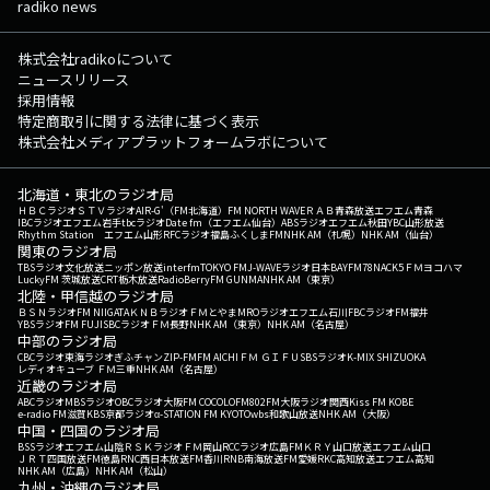
radiko news
株式会社radikoについて
ニュースリリース
採用情報
特定商取引に関する法律に基づく表示
株式会社メディアプラットフォームラボについて
北海道・東北のラジオ局
ＨＢＣラジオ
ＳＴＶラジオ
AIR-G'（FM北海道）
FM NORTH WAVE
ＲＡＢ青森放送
エフエム青森
IBCラジオ
エフエム岩手
tbcラジオ
Date fm（エフエム仙台）
ABSラジオ
エフエム秋田
YBC山形放送
Rhythm Station エフエム山形
RFCラジオ福島
ふくしまFM
NHK AM（札幌）
NHK AM（仙台）
関東のラジオ局
TBSラジオ
文化放送
ニッポン放送
interfm
TOKYO FM
J-WAVE
ラジオ日本
BAYFM78
NACK5
ＦＭヨコハマ
LuckyFM 茨城放送
CRT栃木放送
RadioBerry
FM GUNMA
NHK AM（東京）
北陸・甲信越のラジオ局
ＢＳＮラジオ
FM NIIGATA
ＫＮＢラジオ
ＦＭとやま
MROラジオ
エフエム石川
FBCラジオ
FM福井
YBSラジオ
FM FUJI
SBCラジオ
ＦＭ長野
NHK AM（東京）
NHK AM（名古屋）
中部のラジオ局
CBCラジオ
東海ラジオ
ぎふチャン
ZIP-FM
FM AICHI
ＦＭ ＧＩＦＵ
SBSラジオ
K-MIX SHIZUOKA
レディオキューブ ＦＭ三重
NHK AM（名古屋）
近畿のラジオ局
ABCラジオ
MBSラジオ
OBCラジオ大阪
FM COCOLO
FM802
FM大阪
ラジオ関西
Kiss FM KOBE
e-radio FM滋賀
KBS京都ラジオ
α-STATION FM KYOTO
wbs和歌山放送
NHK AM（大阪）
中国・四国のラジオ局
BSSラジオ
エフエム山陰
ＲＳＫラジオ
ＦＭ岡山
RCCラジオ
広島FM
ＫＲＹ山口放送
エフエム山口
ＪＲＴ四国放送
FM徳島
RNC西日本放送
FM香川
RNB南海放送
FM愛媛
RKC高知放送
エフエム高知
NHK AM（広島）
NHK AM（松山）
九州・沖縄のラジオ局