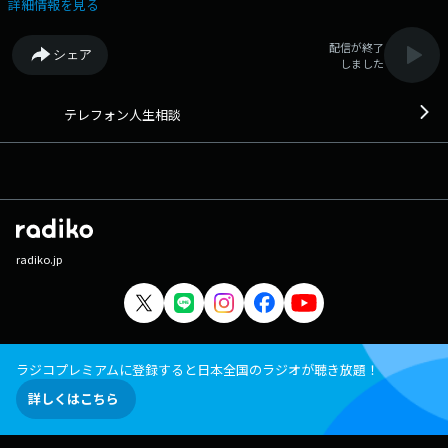
ば…というのが、この番組です。各界の専門家があなたのご相談に応じま
詳細情報を見る
す。
配信が終了
シェア
しました
テレフォン人生相談
radiko.jp
ラジコプレミアムに登録すると日本全国のラジオが聴き放題！
詳しくはこちら