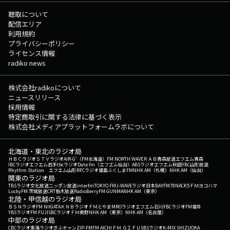
聴取について
配信エリア
利用規約
プライバシーポリシー
ライセンス情報
radiko news
株式会社radikoについて
ニュースリリース
採用情報
特定商取引に関する法律に基づく表示
株式会社メディアプラットフォームラボについて
北海道・東北のラジオ局
ＨＢＣラジオ
ＳＴＶラジオ
AIR-G'（FM北海道）
FM NORTH WAVE
ＲＡＢ青森放送
エフエム青森
IBCラジオ
エフエム岩手
tbcラジオ
Date fm（エフエム仙台）
ABSラジオ
エフエム秋田
YBC山形放送
Rhythm Station エフエム山形
RFCラジオ福島
ふくしまFM
NHK AM（札幌）
NHK AM（仙台）
関東のラジオ局
TBSラジオ
文化放送
ニッポン放送
interfm
TOKYO FM
J-WAVE
ラジオ日本
BAYFM78
NACK5
ＦＭヨコハマ
LuckyFM 茨城放送
CRT栃木放送
RadioBerry
FM GUNMA
NHK AM（東京）
北陸・甲信越のラジオ局
ＢＳＮラジオ
FM NIIGATA
ＫＮＢラジオ
ＦＭとやま
MROラジオ
エフエム石川
FBCラジオ
FM福井
YBSラジオ
FM FUJI
SBCラジオ
ＦＭ長野
NHK AM（東京）
NHK AM（名古屋）
中部のラジオ局
CBCラジオ
東海ラジオ
ぎふチャン
ZIP-FM
FM AICHI
ＦＭ ＧＩＦＵ
SBSラジオ
K-MIX SHIZUOKA