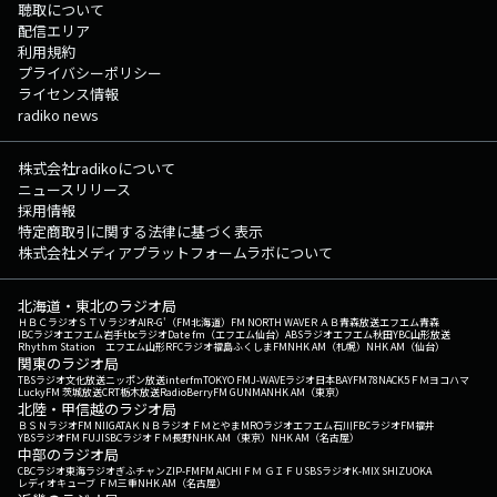
聴取について
配信エリア
利用規約
プライバシーポリシー
ライセンス情報
radiko news
株式会社radikoについて
ニュースリリース
採用情報
特定商取引に関する法律に基づく表示
株式会社メディアプラットフォームラボについて
北海道・東北のラジオ局
ＨＢＣラジオ
ＳＴＶラジオ
AIR-G'（FM北海道）
FM NORTH WAVE
ＲＡＢ青森放送
エフエム青森
IBCラジオ
エフエム岩手
tbcラジオ
Date fm（エフエム仙台）
ABSラジオ
エフエム秋田
YBC山形放送
Rhythm Station エフエム山形
RFCラジオ福島
ふくしまFM
NHK AM（札幌）
NHK AM（仙台）
関東のラジオ局
TBSラジオ
文化放送
ニッポン放送
interfm
TOKYO FM
J-WAVE
ラジオ日本
BAYFM78
NACK5
ＦＭヨコハマ
LuckyFM 茨城放送
CRT栃木放送
RadioBerry
FM GUNMA
NHK AM（東京）
北陸・甲信越のラジオ局
ＢＳＮラジオ
FM NIIGATA
ＫＮＢラジオ
ＦＭとやま
MROラジオ
エフエム石川
FBCラジオ
FM福井
YBSラジオ
FM FUJI
SBCラジオ
ＦＭ長野
NHK AM（東京）
NHK AM（名古屋）
中部のラジオ局
CBCラジオ
東海ラジオ
ぎふチャン
ZIP-FM
FM AICHI
ＦＭ ＧＩＦＵ
SBSラジオ
K-MIX SHIZUOKA
レディオキューブ ＦＭ三重
NHK AM（名古屋）