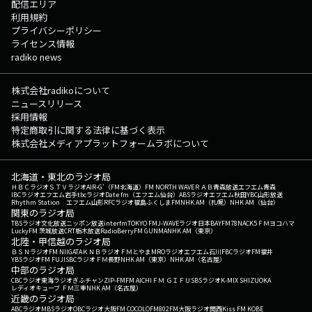
配信エリア
利用規約
プライバシーポリシー
ライセンス情報
radiko news
株式会社radikoについて
ニュースリリース
採用情報
特定商取引に関する法律に基づく表示
株式会社メディアプラットフォームラボについて
北海道・東北のラジオ局
ＨＢＣラジオ
ＳＴＶラジオ
AIR-G'（FM北海道）
FM NORTH WAVE
ＲＡＢ青森放送
エフエム青森
IBCラジオ
エフエム岩手
tbcラジオ
Date fm（エフエム仙台）
ABSラジオ
エフエム秋田
YBC山形放送
Rhythm Station エフエム山形
RFCラジオ福島
ふくしまFM
NHK AM（札幌）
NHK AM（仙台）
関東のラジオ局
TBSラジオ
文化放送
ニッポン放送
interfm
TOKYO FM
J-WAVE
ラジオ日本
BAYFM78
NACK5
ＦＭヨコハマ
LuckyFM 茨城放送
CRT栃木放送
RadioBerry
FM GUNMA
NHK AM（東京）
北陸・甲信越のラジオ局
ＢＳＮラジオ
FM NIIGATA
ＫＮＢラジオ
ＦＭとやま
MROラジオ
エフエム石川
FBCラジオ
FM福井
YBSラジオ
FM FUJI
SBCラジオ
ＦＭ長野
NHK AM（東京）
NHK AM（名古屋）
中部のラジオ局
CBCラジオ
東海ラジオ
ぎふチャン
ZIP-FM
FM AICHI
ＦＭ ＧＩＦＵ
SBSラジオ
K-MIX SHIZUOKA
レディオキューブ ＦＭ三重
NHK AM（名古屋）
近畿のラジオ局
ABCラジオ
MBSラジオ
OBCラジオ大阪
FM COCOLO
FM802
FM大阪
ラジオ関西
Kiss FM KOBE