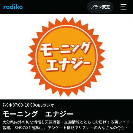
プラン変更
7/9
07:00-10:00
木
OBSラジオ
モーニング エナジー
大分県内外の旬な情報を天気情報・交通情報とともにお届けする朝ワイド
番組。 SNSのXと連動し、アンケート機能でリスナーのみなさんの今も届