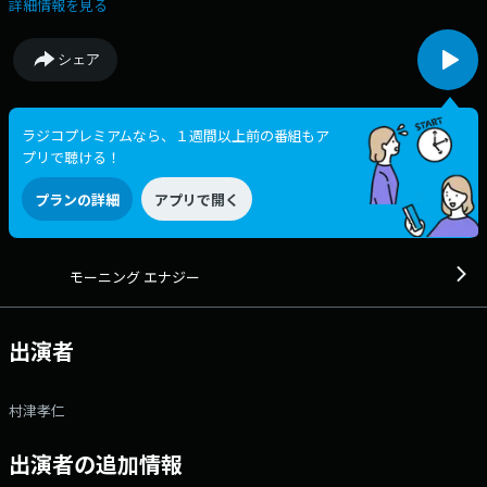
けてもらいます。 #asa933をつけてつぶやいてください。
詳細情報を見る
シェア
ラジコプレミアムなら、１週間以上前の番組もア
プリで聴ける！
プランの詳細
アプリで開く
モーニング エナジー
出演者
村津孝仁
出演者の追加情報